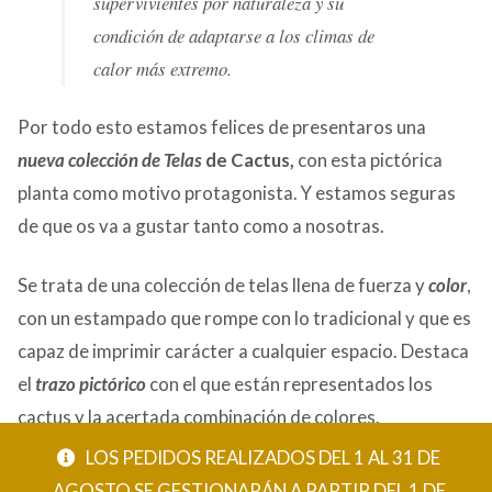
supervivientes por naturaleza y su
condición de adaptarse a los climas de
calor más extremo.
Por todo esto estamos felices de presentaros una
nueva colección de Telas
de Cactus,
con esta pictórica
planta como
motivo protagonista. Y estamos seguras
de que os va a gustar tanto como a nosotras.
Se trata de una colección de telas llena de fuerza y
color
,
con un estampado que rompe con lo tradicional y que es
capaz de imprimir carácter a cualquier espacio. Destaca
el
trazo pictórico
con el que están representados los
cactus y la acertada combinación de colores.
Está disponible en cuatro tonos de base
mostaza,
LOS PEDIDOS REALIZADOS DEL 1 AL 31 DE
caldera, turquesa y gris
facilitando su combinación con
AGOSTO SE GESTIONARÁN A PARTIR DEL 1 DE