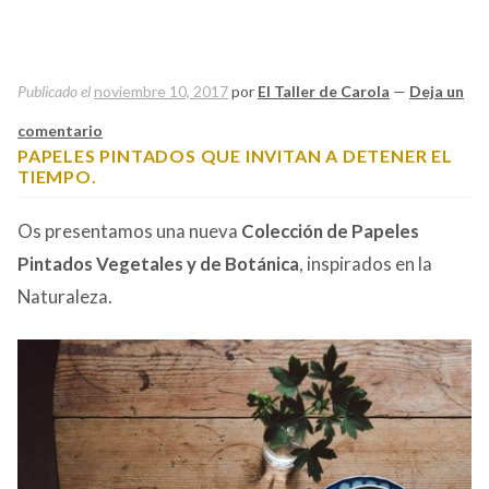
Publicado el
noviembre 10, 2017
por
El Taller de Carola
—
Deja un
comentario
PAPELES PINTADOS QUE INVITAN A DETENER EL
TIEMPO.
Os presentamos una nueva
Colección de Papeles
Pintados Vegetales y de Botánica
, inspirados en la
Naturaleza.