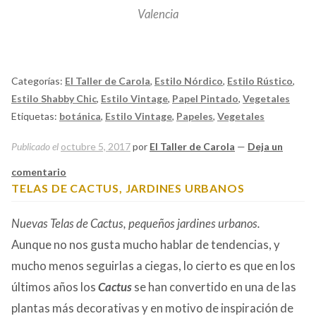
Valencia
Categorías:
El Taller de Carola
,
Estilo Nórdico
,
Estilo Rústico
,
Estilo Shabby Chic
,
Estilo Vintage
,
Papel Pintado
,
Vegetales
Etiquetas:
botánica
,
Estilo Vintage
,
Papeles
,
Vegetales
Publicado el
octubre 5, 2017
por
El Taller de Carola
—
Deja un
comentario
TELAS DE CACTUS, JARDINES URBANOS
Nuevas Telas de Cactus, pequeños jardines urbanos.
Aunque no nos gusta mucho hablar de tendencias, y
mucho menos seguirlas a ciegas, lo cierto es que en los
últimos años los
Cactus
se han convertido en una de las
plantas más decorativas y en motivo de inspiración de