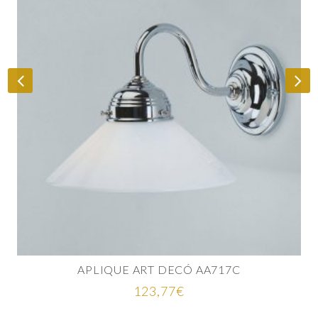
APLIQUE ART DECÓ AA717C
123,77
€