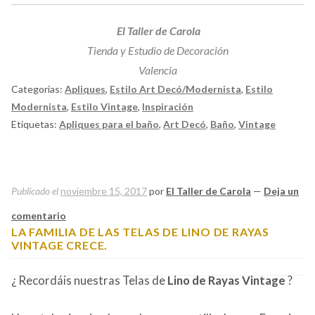
El Taller de Carola
Tienda y Estudio de Decoración
Valencia
Categorías:
Apliques
,
Estilo Art Decó/Modernista
,
Estilo
Modernista
,
Estilo Vintage
,
Inspiración
Etiquetas:
Apliques para el baño
,
Art Decó
,
Baño
,
Vintage
Publicado el
noviembre 15, 2017
por
El Taller de Carola
—
Deja un
comentario
LA FAMILIA DE LAS TELAS DE LINO DE RAYAS
VINTAGE CRECE.
¿ Recordáis nuestras
Telas de
Lino de Rayas Vintage
?