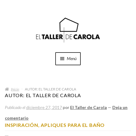
Ir
Ir
a
al
la
contenido
navegación
Menú
SHOP
Expand
el
Inicio
menú
AUTOR: EL TALLER DE CAROLA
PROYECTOS
AUTOR:
EL TALLER DE CAROLA
hijo
Publicado el
diciembre 27, 2017
por
El Taller de Carola
—
Deja un
QUÉ HACEMOS
comentario
QUIÉNES SOMOS
INSPIRACIÓN, APLIQUES PARA EL BAÑO