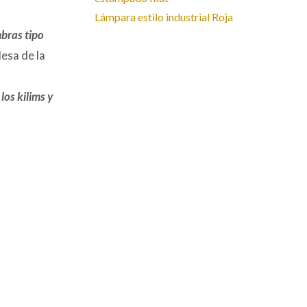
Siguiente:
Lámpara estilo industrial Roja
bras tipo
lesa de la
los kilims y