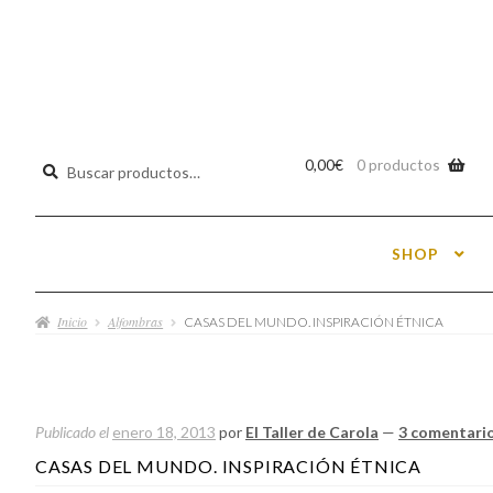
Buscar
0,00
€
0 productos
por:
SHOP
Inicio
Alfombras
CASAS DEL MUNDO. INSPIRACIÓN ÉTNICA
Publicado el
enero 18, 2013
por
El Taller de Carola
—
3 comentari
Navegación
CASAS DEL MUNDO. INSPIRACIÓN ÉTNICA