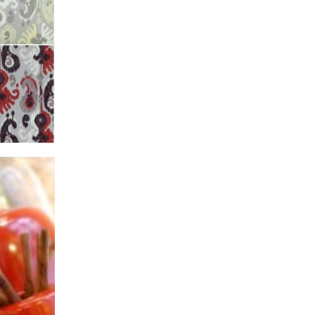
os…Enhorabuena, como siempre un deleite de
Gracias
Responder