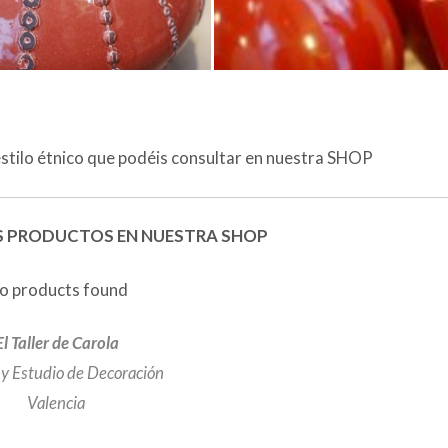
ias Ana,
 en contacto contigo a través del mail para informarte del 
sada en comprar un kilim, pero necesito saber los precios me
a.