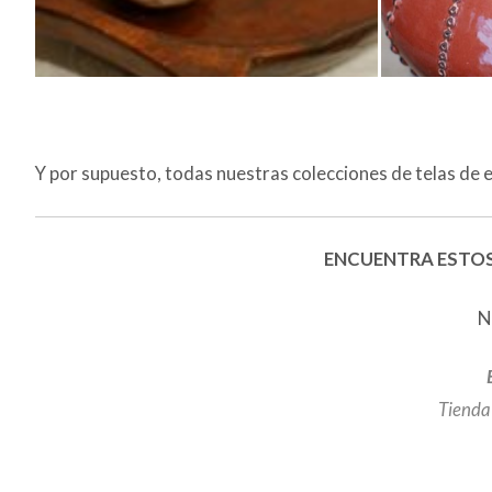
Muchas grac
Nos ponemos
EL TALLER DE CAROLA
un saludo !
enero 24, 2013
Estoy intere
cocina arrib
Rosa Rodriguez