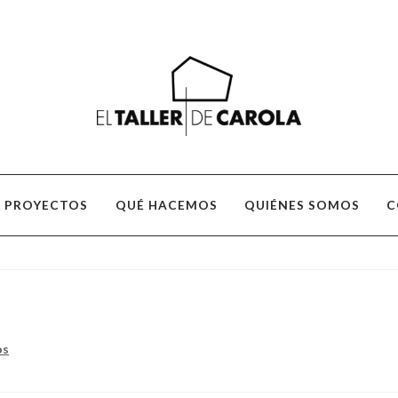
Ir
Ir
a
al
la
contenido
navegación
PROYECTOS
QUÉ HACEMOS
QUIÉNES SOMOS
C
os