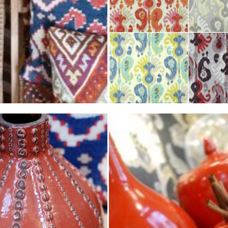
 y Estudio de Decoración
Valencia
undo. Inspiración étnica
”
todo, me dan ganas de poner un kilim en mi vida, uno o vari
cierto, la foto del kilim en tonos naranjas, qué precio tiene??