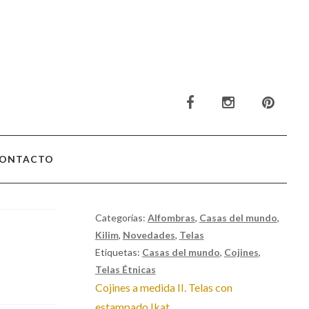
ONTACTO
Categorías:
Alfombras
,
Casas del mundo
,
Kilim
,
Novedades
,
Telas
Etiquetas:
Casas del mundo
,
Cojines
,
Telas Étnicas
Anterior:
Cojines a medida II. Telas con
estampado Ikat