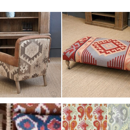
estilo étnico que podéis consultar en nuestra SHOP
S PRODUCTOS EN NUESTRA SHOP
o products found
El Taller de Carola