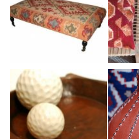
Tienda
3 comentarios en “
Casas del m
Muy bonito 
fotos!;)Por 
Ana
enero 24, 2013