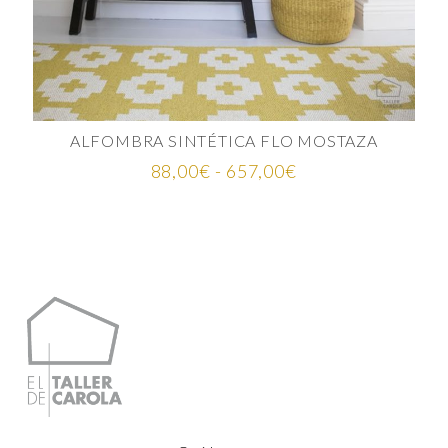
ALFOMBRA SINTÉTICA FLO MOSTAZA
Rango
88,00
€
-
657,00
€
de
precios:
desde
88,00€
hasta
657,00€