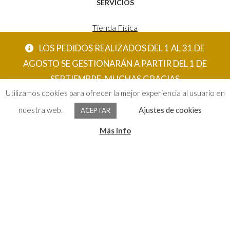
SERVICIOS
Tienda Física
Estudio Decoración
LOS PEDIDOS REALIZADOS DEL 1 AL 31 DE
Tienda Online
AGOSTO SE GESTIONARÁN A PARTIR DEL 1 DE
SEPTIEMBRE. MUCHAS GRACIAS
CONTACTO
Utilizamos cookies para ofrecer la mejor experiencia al usuario en
ACEPTAR
nuestra web.
Ajustes de cookies
ACEPTAR
C/ Comedias nº6
0
Más info
46003 Valencia – España
Buscar
por:
Tel. 96 391 33 21
Mov. 620 123 461
carola@eltallerdecarola.com
© El Taller de Carola 2026