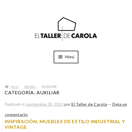
Ir
Ir
a
al
la
contenido
navegación
Menú
SHOP
Expand
el
Inicio
Muebles
menú
AUXILIAR
PROYECTOS
CATEGORÍA:
AUXILIAR
hijo
Publicado el
septiembre 30, 2013
por
El Taller de Carola
—
Deja un
QUÉ HACEMOS
comentario
QUIÉNES SOMOS
INSPIRACIÓN, MUEBLES DE ESTILO INDUSTRIAL Y
VINTAGE