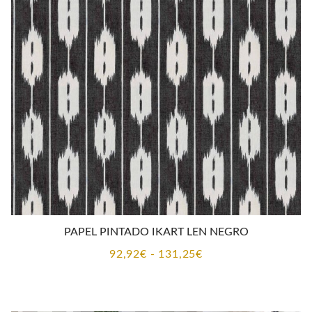
92,92€
hasta
131,25€
PAPEL PINTADO IKART LEN NEGRO
Rango
92,92
€
-
131,25
€
de
precios: