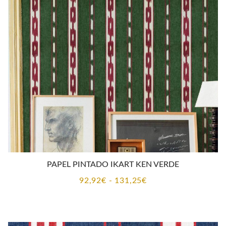
92,92€
hasta
131,25€
PAPEL PINTADO IKART KEN VERDE
Rango
92,92
€
-
131,25
€
de
precios:
desde