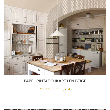
92,92€
hasta
131,25€
PAPEL PINTADO IKART LEN BEIGE
Rango
92,92
€
-
131,25
€
de
precios:
desde