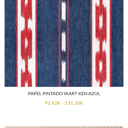
92,92€
hasta
131,25€
PAPEL PINTADO IKART KEN AZUL
Rango
92,92
€
-
131,25
€
de
precios:
desde