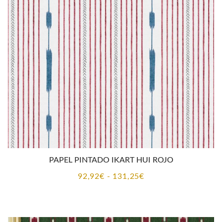
CONTACTO
PAPEL PINTADO IKART HUI ROJO
Rango
92,92
€
-
131,25
€
de
precios:
desde