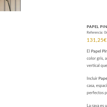
PAPEL PI
Referencia:
0
131,25
€
El
Papel Pi
color gris, 
vertical que
Incluir
Pape
casa, espac
perfectos p
La raya es 