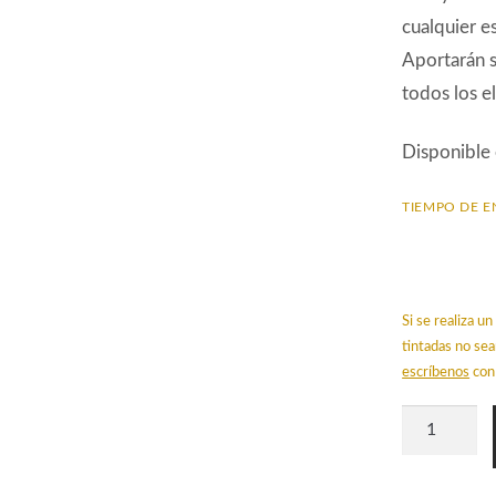
cualquier e
Aportarán s
todos los e
Disponible
TIEMPO DE E
Si se realiza 
tintadas no sea
escríbenos
con 
Papel
Pintado
STR