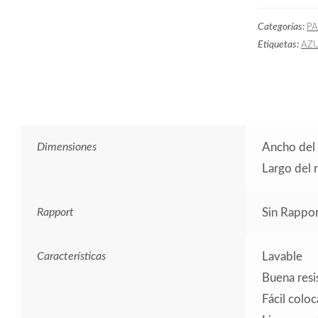
Rayas
Categorías:
PA
Francia
Etiquetas:
AZ
cantidad
Dimensiones
Ancho del 
Largo del 
Rapport
Sin Rappor
Características
Lavable
Buena resis
Fácil colo