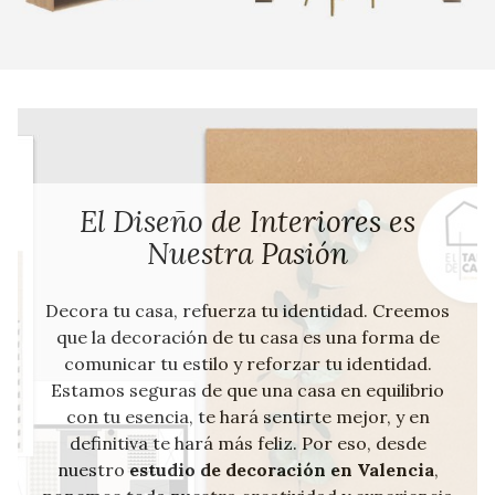
¿Te hacemos un proyecto?
El Diseño de Interiores es
Nuestra Pasión
Si necesitas ayuda para decorar tu casa, si no te
atreves hacer los cambios que necesita, o no
Decora tu casa, refuerza tu identidad. Creemos
sabes por donde empezar, consúltanos y
que la decoración de tu casa es una forma de
haremos
un proyecto a tu medida
. Realizamos
comunicar tu estilo y reforzar tu identidad.
proyectos de interiorismo, reformas, y
Estamos seguras de que una casa en equilibrio
decoración de espacios
. Hacemos todo lo
con tu esencia, te hará sentirte mejor, y en
posible para que cuando entres en tu casa te
definitiva te hará más feliz. Por eso, desde
reconozcas en ella y sea el lugar donde te
nuestro
estudio de decoración en Valencia
,
sientas bien. Pásate por nuestra tienda de