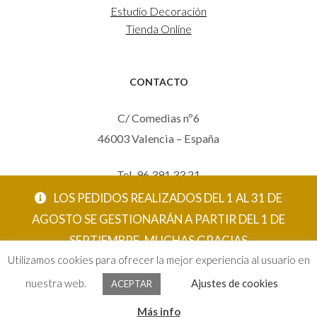
Estudio Decoración
Tienda Online
CONTACTO
C/ Comedias nº6
46003 Valencia – España
Tel. 96 391 33 21
Mov. 620 123 461
LOS PEDIDOS REALIZADOS DEL 1 AL 31 DE
carola@eltallerdecarola.com
AGOSTO SE GESTIONARÁN A PARTIR DEL 1 DE
SEPTIEMBRE. MUCHAS GRACIAS
© El Taller de Carola 2026
Utilizamos cookies para ofrecer la mejor experiencia al usuario en
ACEPTAR
nuestra web.
Ajustes de cookies
ACEPTAR
0
Más info