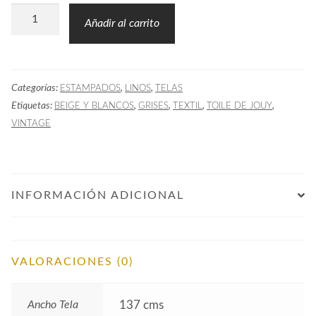
Tela
Añadir al carrito
SIN
Oriental
Azul
Categorías:
,
,
ESTAMPADOS
LINOS
TELAS
cantidad
Etiquetas:
,
,
,
,
BEIGE Y BLANCOS
GRISES
TEXTIL
TOILE DE JOUY
VINTAGE
INFORMACIÓN ADICIONAL
VALORACIONES (0)
Ancho Tela
137 cms