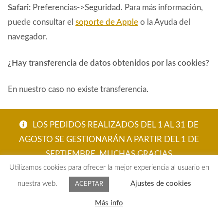
Safari:
Preferencias->Seguridad. Para más información,
puede consultar el
soporte de Apple
o la Ayuda del
navegador.
¿Hay transferencia de datos obtenidos por las cookies?
En nuestro caso no existe transferencia.
¿Cuánto tiempo se conservará la información
LOS PEDIDOS REALIZADOS DEL 1 AL 31 DE
obtenida?
AGOSTO SE GESTIONARÁN A PARTIR DEL 1 DE
SEPTIEMBRE. MUCHAS GRACIAS
Únicamente lo necesario para la finalidad con la que ha
Utilizamos cookies para ofrecer la mejor experiencia al usuario en
ACEPTAR
sido obtenida.
nuestra web.
Ajustes de cookies
ACEPTAR
En el caso de cookies de terceros, puede consultar el
0
Más info
Buscar
plazo de conservación en cada uno de los proveedores.