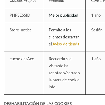
Cookies Propias
Finalidad
Conserv
PHPSESSID
Mejor publicidad
1 año
Store_notice
Permite a los
Sesión
clientes descartar
el
Aviso de tienda
eucookiesAcc
Recuerda si el
1 año
visitante ha
aceptado/cerrado
la barra de cookie
info
DESHABILITACIÓN DE LAS COOKIES