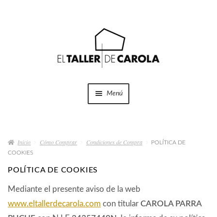
Ir
Ir
a
al
la
contenido
navegación
Menú
SHOP
Expandi
el
Inicio
Cómo Comprar
Condiciones de Compra
menú
POLÍTICA DE
PROYECTOS
COOKIES
hijo
POLÍTICA DE COOKIES
QUÉ HACEMOS
Mediante el presente aviso de la web
QUIÉNES SOMOS
www.eltallerdecarola.com
con titular
CAROLA PARRA