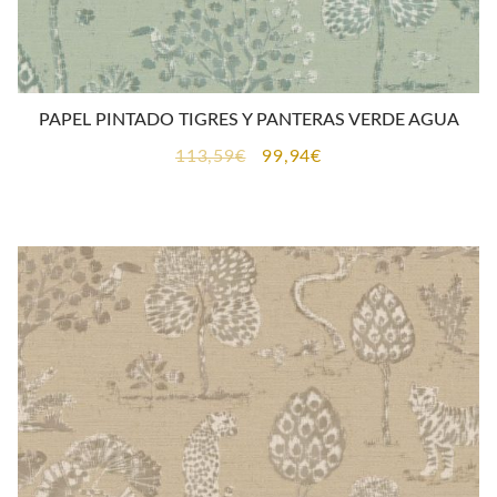
PAPEL PINTADO TIGRES Y PANTERAS VERDE AGUA
El
El
113,59
€
99,94
€
precio
precio
original
actual
era:
es:
113,59€.
99,94€.