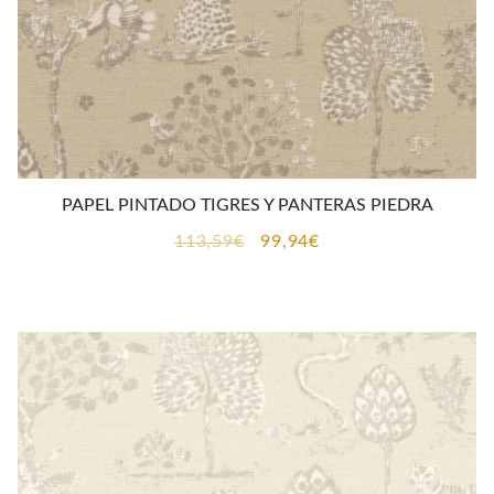
PAPEL PINTADO TIGRES Y PANTERAS PIEDRA
El
El
113,59
€
99,94
€
precio
precio
original
actual
era:
es:
113,59€.
99,94€.