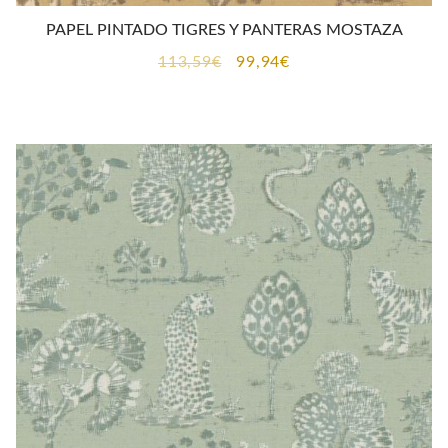
PAPEL PINTADO TIGRES Y PANTERAS MOSTAZA
El
El
113,59
€
99,94
€
precio
precio
original
actual
era:
es:
113,59€.
99,94€.