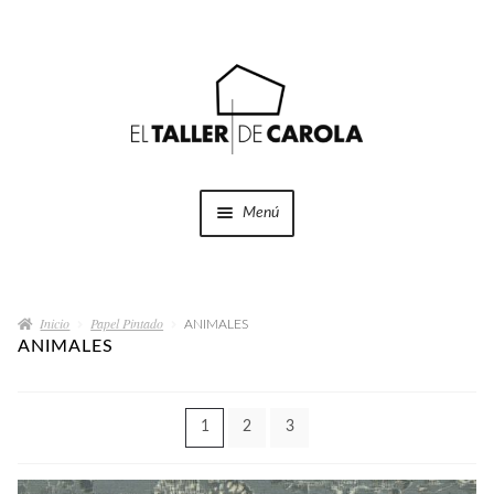
Ir
Ir
a
al
la
contenido
navegación
Menú
SHOP
Expandi
el
Inicio
Papel Pintado
menú
ANIMALES
PROYECTOS
ANIMALES
hijo
QUÉ HACEMOS
1
2
3
QUIÉNES SOMOS