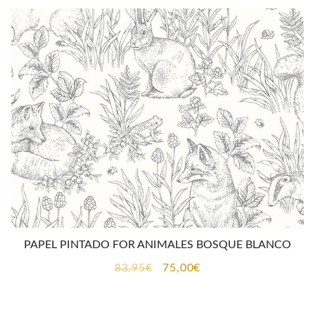
era:
es:
83,95€.
75,00€.
PAPEL PINTADO FOR ANIMALES BOSQUE BLANCO
El
El
83,95
€
75,00
€
precio
precio
original
actual