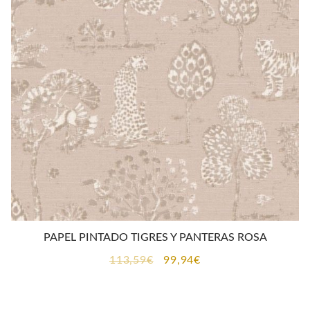
PAPEL PINTADO TIGRES Y PANTERAS ROSA
El
El
113,59
€
99,94
€
precio
precio
original
actual