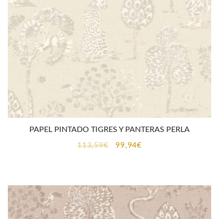
PAPEL PINTADO TIGRES Y PANTERAS PERLA
El
El
113,59
€
99,94
€
precio
precio
original
actual
era:
es:
113,59€.
99,94€.