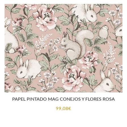
era:
es:
83,95€.
75,00€.
PAPEL PINTADO MAG CONEJOS Y FLORES ROSA
99,08
€