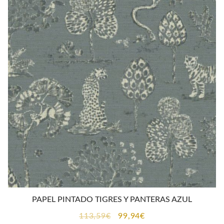
CONTACTO
PAPEL PINTADO TIGRES Y PANTERAS AZUL
El
El
113,59
€
99,94
€