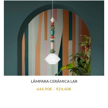
desde
682,40€
hasta
1.150,70€
LÁMPARA CERÁMICA LAR
Rango
644,90
€
-
924,40
€
de
precios: