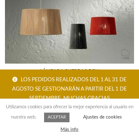
LÁMPARA CUERDAS DRU
LOS PEDIDOS REALIZADOS DEL 1 AL 31 DE
Rango
206,90
€
-
373,45
€
AGOSTO SE GESTIONARÁN A PARTIR DEL 1 DE
de
SEPTIEMBRE. MUCHAS GRACIAS
precios:
Utilizamos cookies para ofrecer la mejor experiencia al usuario en
desde
ACEPTAR
206,90€
nuestra web.
Ajustes de cookies
ACEPTAR
hasta
0
Más info
Buscar
373,45€