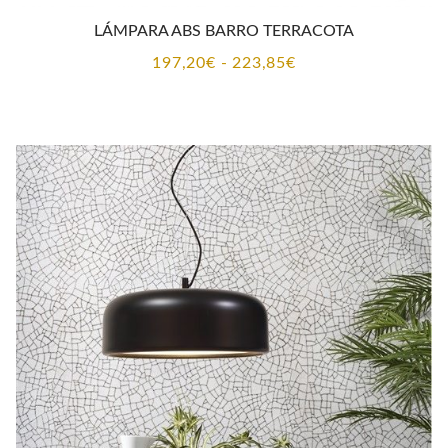
LÁMPARA ABS BARRO TERRACOTA
Rango
197,20
€
-
223,85
€
de
precios:
desde
197,20€
hasta
223,85€