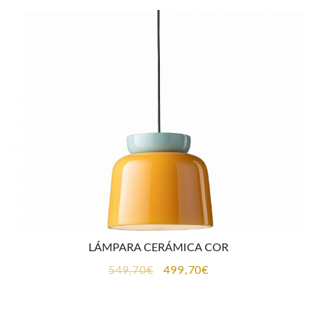
era:
es:
551,00€.
500,95€.
LÁMPARA CERÁMICA COR
El
El
549,70
€
499,70
€
precio
precio
original
actual