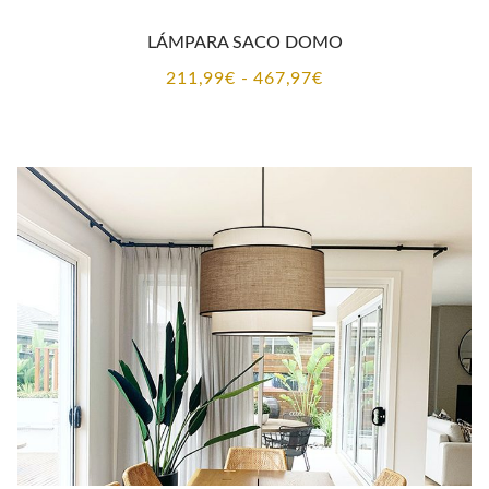
LÁMPARA SACO DOMO
Rango
211,99
€
-
467,97
€
de
precios:
desde
211,99€
hasta
467,97€