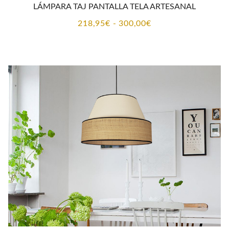
LÁMPARA TAJ PANTALLA TELA ARTESANAL
Rango
218,95
€
-
300,00
€
de
precios:
desde
218,95€
hasta
300,00€