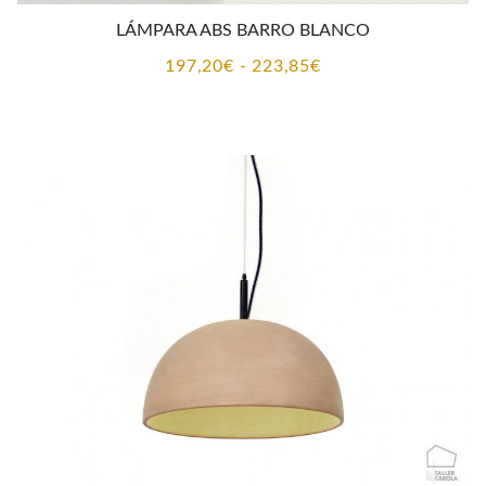
LÁMPARA ABS BARRO BLANCO
Rango
197,20
€
-
223,85
€
de
precios:
desde
197,20€
hasta
223,85€