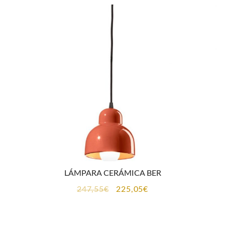
era:
es:
464,50€.
422,25€.
LÁMPARA CERÁMICA BER
El
El
247,55
€
225,05
€
precio
precio
original
actual