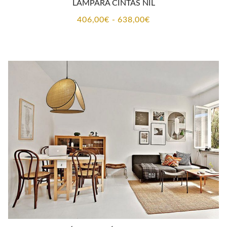
LÁMPARA CINTAS NIL
Rango
406,00
€
-
638,00
€
de
precios:
desde
406,00€
hasta
638,00€