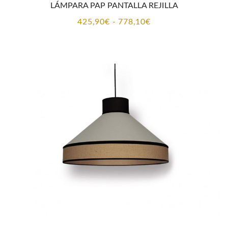
LÁMPARA PAP PANTALLA REJILLA
Rango
425,90
€
-
778,10
€
de
precios:
desde
425,90€
hasta
778,10€