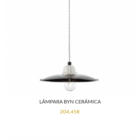
376,67€.
342,40€.
LÁMPARA BYN CERÁMICA
204,45
€