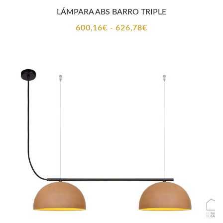
LÁMPARA ABS BARRO TRIPLE
Rango
600,16
€
-
626,78
€
de
precios:
desde
600,16€
hasta
626,78€