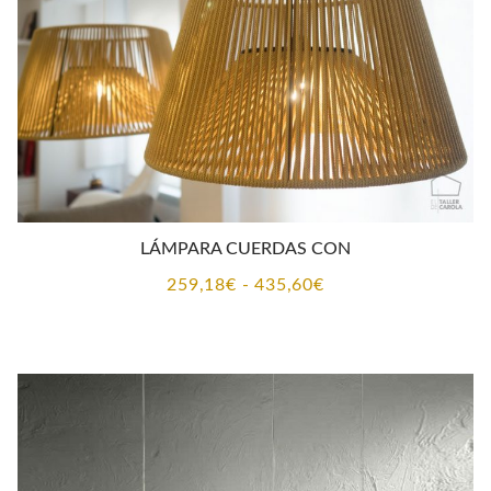
LÁMPARA CUERDAS CON
Rango
259,18
€
-
435,60
€
de
precios:
desde
259,18€
hasta
435,60€