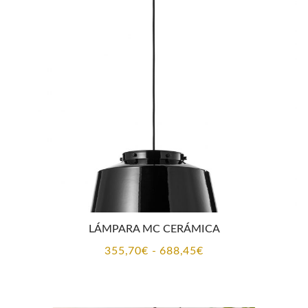
LÁMPARA MC CERÁMICA
Rango
355,70
€
-
688,45
€
de
precios: