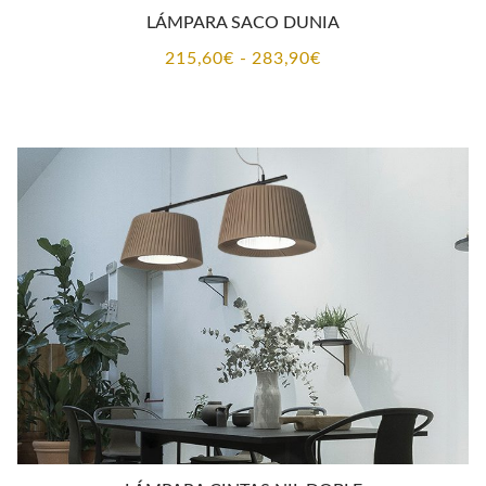
LÁMPARA SACO DUNIA
Rango
215,60
€
-
283,90
€
de
precios:
desde
215,60€
hasta
283,90€