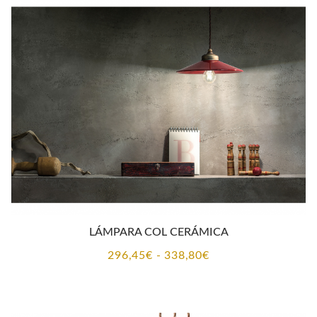
LÁMPARA COL CERÁMICA
Rango
296,45
€
-
338,80
€
de
precios:
desde