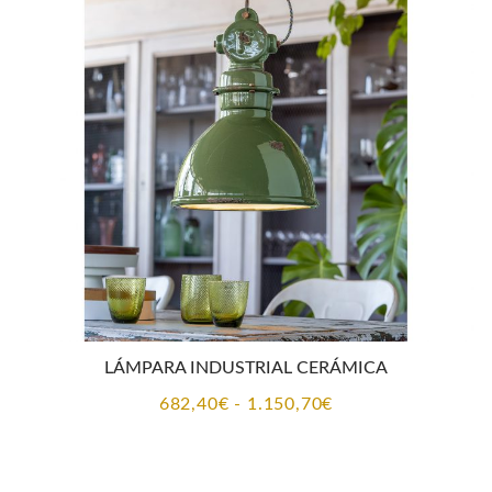
desde
355,70€
hasta
688,45€
LÁMPARA INDUSTRIAL CERÁMICA
Rango
682,40
€
-
1.150,70
€
de
precios: