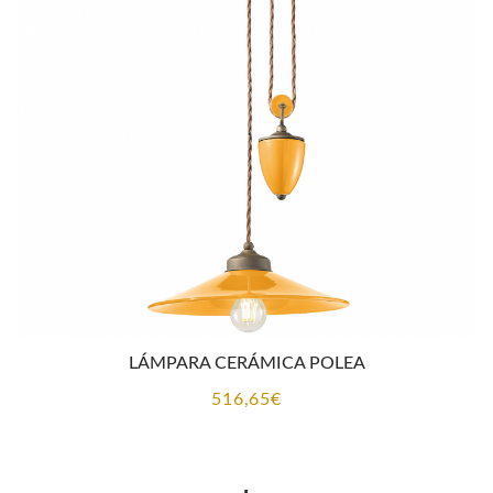
296,45€
hasta
338,80€
LÁMPARA CERÁMICA POLEA
516,65
€