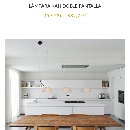
LÁMPARA KAN DOBLE PANTALLA
Rango
197,23
€
-
332,75
€
de
precios:
desde
197,23€
hasta
332,75€