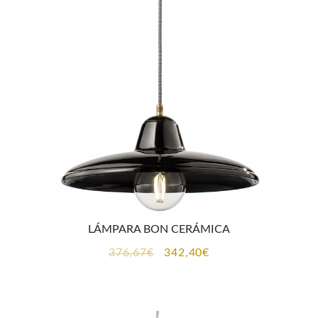
CONTACTO
LÁMPARA BON CERÁMICA
El
El
376,67
€
342,40
€
precio
precio
original
actual
era:
es: