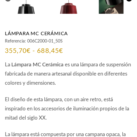
LÁMPARA MC CERÁMICA
Referencia:
006C2000-01_50S
Rango
355,70
€
-
688,45
€
de
La
Lámpara MC Cerámica
es una lámpara de suspensión
precios:
fabricada de manera artesanal disponible en diferentes
colores y dimensiones.
desde
355,70€
El diseño de esta lámpara, con un aire retro, está
hasta
inspirado en los accesorios de iluminación propios de la
688,45€
mitad del siglo XX.
La lámpara está compuesta por una campana opaca, la