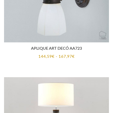
APLIQUE ART DECÓ AA723
Rango
144,59
€
-
167,97
€
de
precios:
desde
144,59€
hasta
167,97€