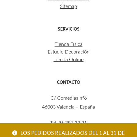
Sitemap
SERVICIOS
Tienda Física
Estudio Decoración
Tienda Online
CONTACTO
C/ Comedias nº6
46003 Valencia – España
Tel. 96 391 33 21
Mov. 620 123 461
LOS PEDIDOS REALIZADOS DEL 1 AL 31 DE