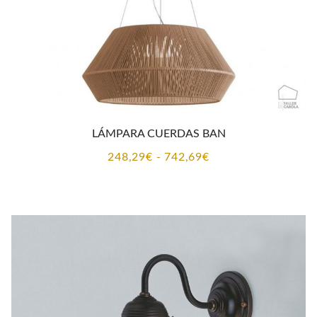
LÁMPARA CUERDAS BAN
Rango
248,29
€
-
742,69
€
de
precios:
desde
248,29€
hasta
742,69€