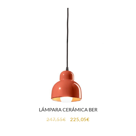
era:
es:
464,50€.
422,25€.
LÁMPARA CERÁMICA BER
El
El
247,55
€
225,05
€
precio
precio