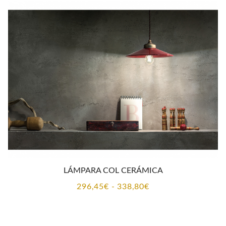
LÁMPARA COL CERÁMICA
Rango
296,45
€
-
338,80
€
de
precios: