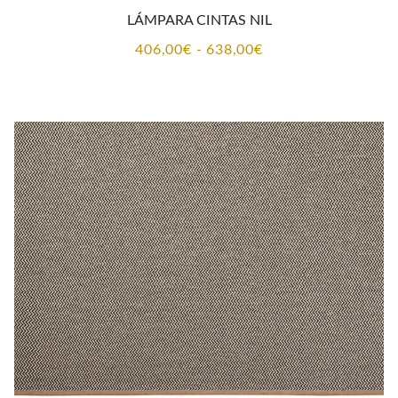
LÁMPARA CINTAS NIL
Rango
406,00
€
-
638,00
€
de
precios:
desde
406,00€
hasta
638,00€