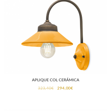
CONTACTO
APLIQUE COL CERÁMICA
El
El
323,40
€
294,00
€
precio
precio
original
actual
era:
es: