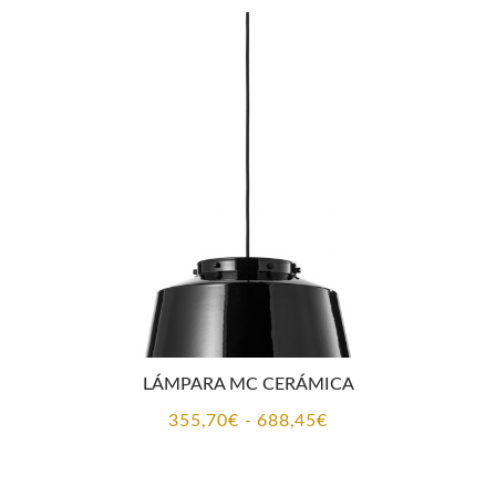
era:
es:
298,15€.
271,00€.
LÁMPARA MC CERÁMICA
Rango
355,70
€
-
688,45
€
de
precios: