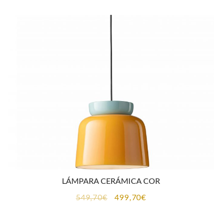
original
actual
era:
es:
551,00€.
500,95€.
LÁMPARA CERÁMICA COR
El
El
549,70
€
499,70
€
precio
precio