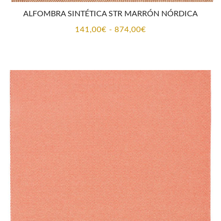
ALFOMBRA SINTÉTICA STR MARRÓN NÓRDICA
Rango
141,00
€
-
874,00
€
de
precios:
desde
141,00€
hasta
874,00€