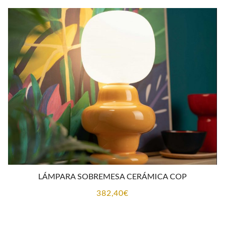
desde
682,40€
hasta
1.150,70€
LÁMPARA SOBREMESA CERÁMICA COP
382,40
€