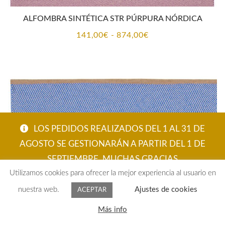
ALFOMBRA SINTÉTICA STR PÚRPURA NÓRDICA
Rango
141,00
€
-
874,00
€
de
precios:
desde
141,00€
hasta
874,00€
LOS PEDIDOS REALIZADOS DEL 1 AL 31 DE
AGOSTO SE GESTIONARÁN A PARTIR DEL 1 DE
SEPTIEMBRE. MUCHAS GRACIAS
Utilizamos cookies para ofrecer la mejor experiencia al usuario en
ACEPTAR
nuestra web.
Ajustes de cookies
ACEPTAR
0
Más info
Buscar