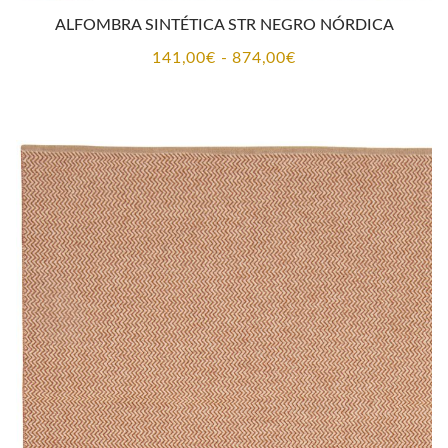
ALFOMBRA SINTÉTICA STR NEGRO NÓRDICA
Rango
141,00
€
-
874,00
€
de
precios:
desde
141,00€
hasta
874,00€