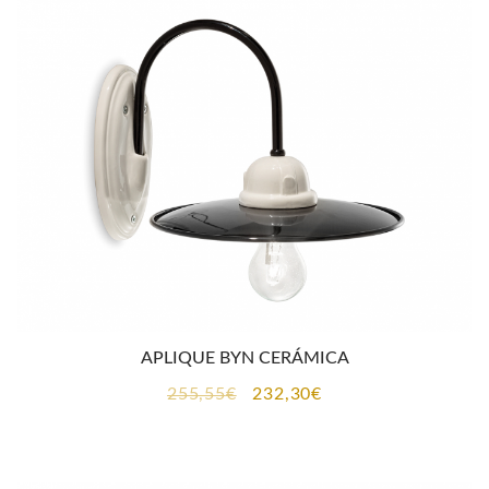
400,60€.
364,20€.
APLIQUE BYN CERÁMICA
El
El
255,55
€
232,30
€
precio
precio
original
actual
era:
es: