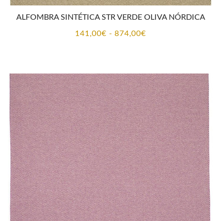
ALFOMBRA SINTÉTICA STR VERDE OLIVA NÓRDICA
Rango
141,00
€
-
874,00
€
de
precios:
desde
141,00€
hasta
874,00€