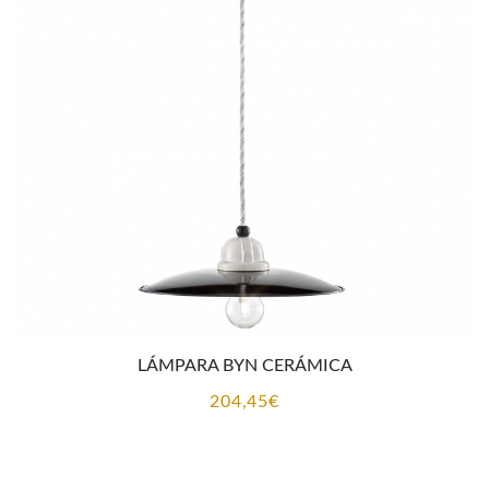
era:
es:
376,67€.
342,40€.
LÁMPARA BYN CERÁMICA
204,45
€