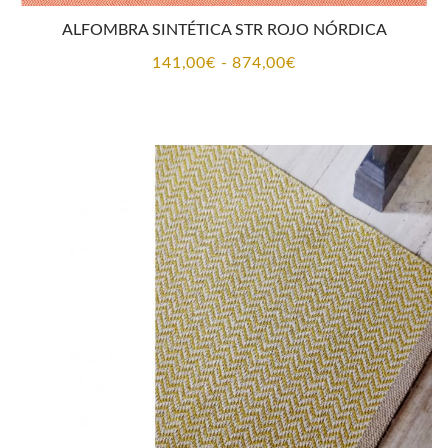
ALFOMBRA SINTÉTICA STR ROJO NÓRDICA
Rango
141,00
€
-
874,00
€
de
precios:
desde
141,00€
hasta
874,00€