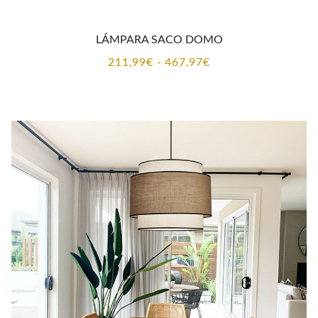
LÁMPARA SACO DOMO
Rango
211,99
€
-
467,97
€
de
precios:
desde
211,99€
hasta
467,97€