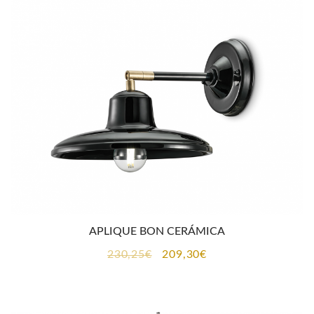
255,55€.
232,30€.
APLIQUE BON CERÁMICA
El
El
230,25
€
209,30
€
precio
precio
original
actual
era:
es: