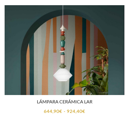
LÁMPARA CERÁMICA LAR
Rango
644,90
€
-
924,40
€
de
precios: