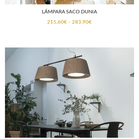
LÁMPARA SACO DUNIA
Rango
215,60
€
-
283,90
€
de
precios:
desde
215,60€
hasta
283,90€