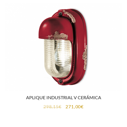
era:
es:
298,15€.
271,00€.
APLIQUE INDUSTRIAL V CERÁMICA
El
El
298,15
€
271,00
€
precio
precio
original
actual