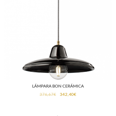
230,25€.
209,30€.
LÁMPARA BON CERÁMICA
El
El
376,67
€
342,40
€
precio
precio
original
actual