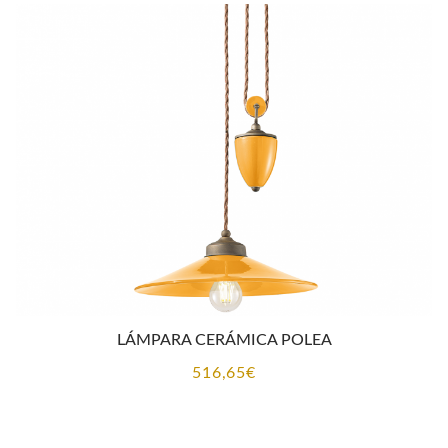
desde
296,45€
hasta
338,80€
LÁMPARA CERÁMICA POLEA
516,65
€