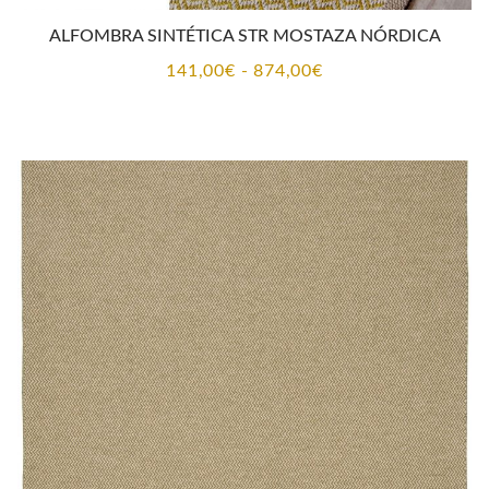
ALFOMBRA SINTÉTICA STR MOSTAZA NÓRDICA
Rango
141,00
€
-
874,00
€
de
precios:
desde
141,00€
hasta
874,00€