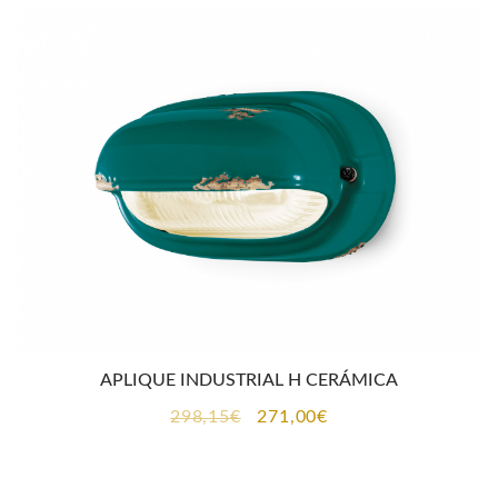
APLIQUE INDUSTRIAL H CERÁMICA
El
El
298,15
€
271,00
€
precio
precio
original
actual