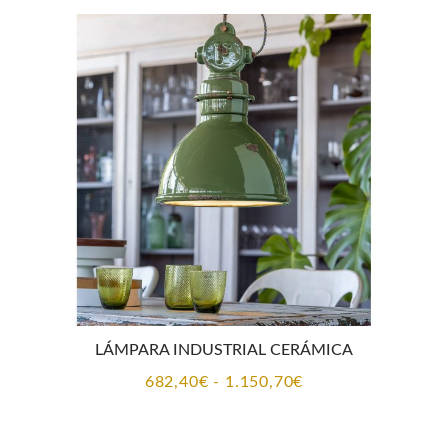
desde
355,70€
hasta
688,45€
LÁMPARA INDUSTRIAL CERÁMICA
Rango
682,40
€
-
1.150,70
€
de
precios: