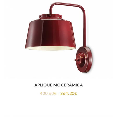
323,40€.
294,00€.
APLIQUE MC CERÁMICA
El
El
400,60
€
364,20
€
precio
precio
original
actual
era:
es: