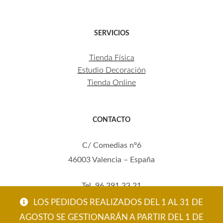
SERVICIOS
Tienda Física
Estudio Decoración
Tienda Online
CONTACTO
C/ Comedias nº6
46003 Valencia – España
Tel. 96 391 33 21
Mov. 620 123 461
LOS PEDIDOS REALIZADOS DEL 1 AL 31 DE
carola@eltallerdecarola.com
AGOSTO SE GESTIONARÁN A PARTIR DEL 1 DE