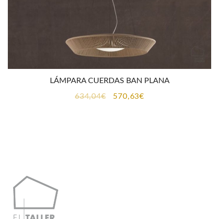
LÁMPARA CUERDAS BAN PLANA
El
El
634,04
€
570,63
€
precio
precio
original
actual
era:
es:
634,04€.
570,63€.