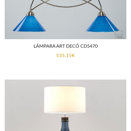
LÁMPARA ART DECÓ CD5470
535,15
€