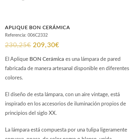
APLIQUE BON CERÁMICA
Referencia:
006C2332
El
El
230,25
€
209,30
€
precio
precio
El Aplique
BON Cerámica
es una lámpara de pared
original
actual
fabricada de manera artesanal disponible en diferentes
colores.
era:
es:
230,25€.
209,30€.
El diseño de esta lámpara, con un aire vintage, está
inspirado en los accesorios de iluminación propios de
principios del siglo XX.
La lámpara está compuesta por una tulipa ligeramente