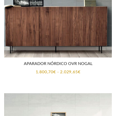
APARADOR NÓRDICO OVR NOGAL
Rango
1.800,70
€
-
2.029,65
€
de
precios:
desde
1.800,70€
hasta
2.029,65€