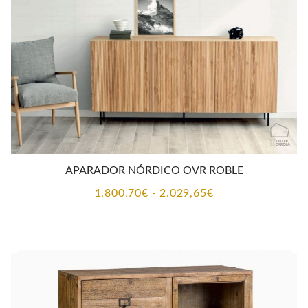
APARADOR NÓRDICO OVR ROBLE
Rango
1.800,70
€
-
2.029,65
€
de
precios:
desde
1.800,70€
hasta
2.029,65€