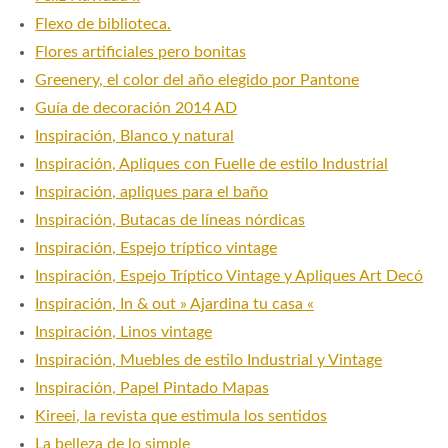
Flexo de biblioteca.
Flores artificiales pero bonitas
Greenery, el color del año elegido por Pantone
Guía de decoración 2014 AD
Inspiración, Blanco y natural
Inspiración, Apliques con Fuelle de estilo Industrial
Inspiración, apliques para el baño
Inspiración, Butacas de líneas nórdicas
Inspiración, Espejo tríptico vintage
Inspiración, Espejo Tríptico Vintage y Apliques Art Decó
Inspiración, In & out » Ajardina tu casa «
Inspiración, Linos vintage
Inspiración, Muebles de estilo Industrial y Vintage
Inspiración, Papel Pintado Mapas
Kireei, la revista que estimula los sentidos
La belleza de lo simple