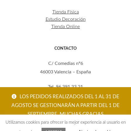
Tienda Física
Estudio Decoración
Tienda Online
CONTACTO
C/ Comedias nº6
46003 Valencia – España
Tel. 96 391 33 21
Mov. 620 123 461
LOS PEDIDOS REALIZADOS DEL 1 AL 31 DE
carola@eltallerdecarola.com
AGOSTO SE GESTIONARÁN A PARTIR DEL 1 DE
SEPTIEMBRE. MUCHAS GRACIAS
© El Taller de Carola 2026
Utilizamos cookies para ofrecer la mejor experiencia al usuario en
ACEPTAR