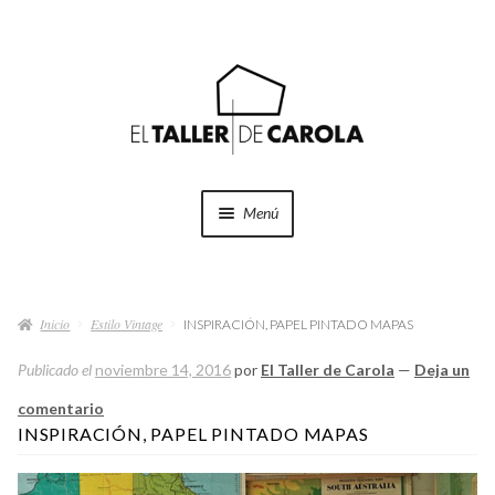
Ir
Ir
a
al
la
contenido
navegación
Menú
SHOP
Expand
el
Inicio
Estilo Vintage
menú
INSPIRACIÓN, PAPEL PINTADO MAPAS
PROYECTOS
hijo
Publicado el
noviembre 14, 2016
por
El Taller de Carola
—
Deja un
QUÉ HACEMOS
comentario
INSPIRACIÓN, PAPEL PINTADO MAPAS
QUIÉNES SOMOS