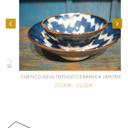
CUENCO AZUL ÍNDIGO CERÁMICA JAPONESA
Rango
25,00
€
-
35,00
€
de
precios:
desde
25,00€
hasta