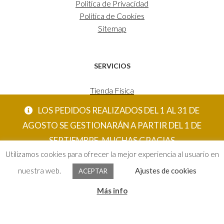
Política de Privacidad
Política de Cookies
Sitemap
SERVICIOS
Tienda Física
Estudio Decoración
LOS PEDIDOS REALIZADOS DEL 1 AL 31 DE
Tienda Online
AGOSTO SE GESTIONARÁN A PARTIR DEL 1 DE
SEPTIEMBRE. MUCHAS GRACIAS
CONTACTO
Utilizamos cookies para ofrecer la mejor experiencia al usuario en
ACEPTAR
nuestra web.
Ajustes de cookies
ACEPTAR
C/ Comedias nº6
0
Más info
46003 Valencia – España
Buscar
por:
Tel. 96 391 33 21