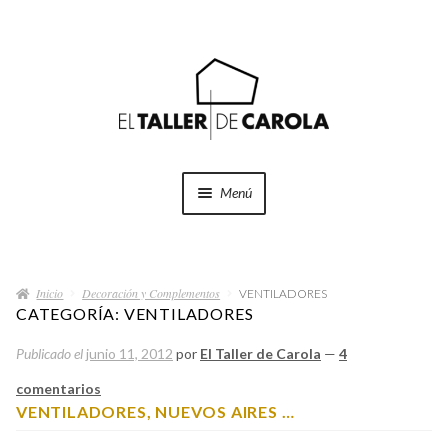
Ir
Ir
a
al
la
contenido
navegación
Menú
SHOP
Expand
el
Inicio
Decoración y Complementos
menú
VENTILADORES
PROYECTOS
CATEGORÍA:
VENTILADORES
hijo
Publicado el
junio 11, 2012
por
El Taller de Carola
—
4
QUÉ HACEMOS
comentarios
QUIÉNES SOMOS
VENTILADORES, NUEVOS AIRES …