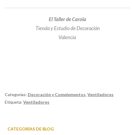
El Taller de Carola
Tienda y Estudio de Decoración
Valencia
El Taller de Carola, tienda de decoración en Valencia, muebles, antigüedades, iluminación,
telas y papel pintado.
Categorías:
Decoración y Complementos
,
Ventiladores
Etiqueta:
Ventiladores
CATEGORÍAS DE BLOG