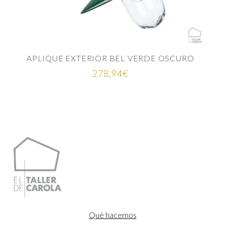
ALFOMBRA SINTÉTICA FLO MOSTAZA
Rango
88,00
€
-
657,00
€
de
precios:
desde
88,00€
hasta
657,00€
Qué hacemos