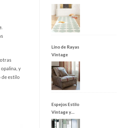
Alfombras
Nórdicas
e
.
as
Lino de Rayas
Vintage
otras
 opalina, y
 de estilo
Espejos Estilo
Vintage y
Apliques Art
Decó