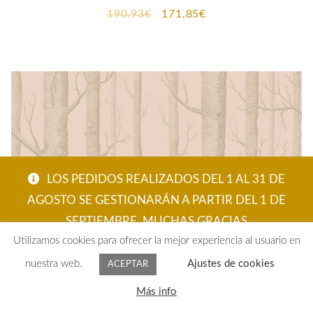
El
El
190,93
€
171,85
€
precio
precio
original
actual
era:
es:
190,93€.
171,85€.
LOS PEDIDOS REALIZADOS DEL 1 AL 31 DE
AGOSTO SE GESTIONARÁN A PARTIR DEL 1 DE
SEPTIEMBRE. MUCHAS GRACIAS
Utilizamos cookies para ofrecer la mejor experiencia al usuario en
ACEPTAR
nuestra web.
Ajustes de cookies
ACEPTAR
0
Más info
Buscar
PAPEL PINTADO WOO ÁRBOLES ROSA