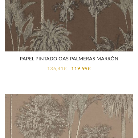
PAPEL PINTADO OAS PALMERAS MARRÓN
El
El
136,41
€
119,99
€
precio
precio
original
actual
era:
es:
136,41€.
119,99€.