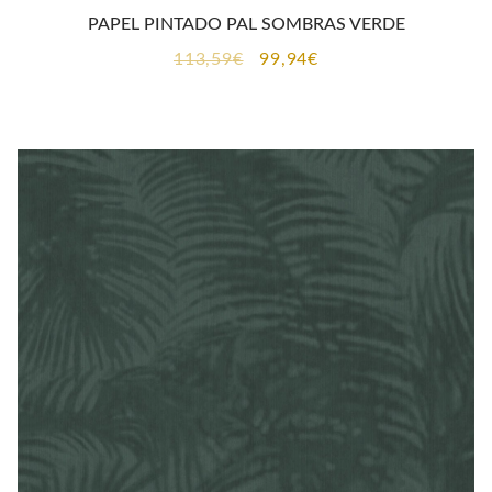
PAPEL PINTADO PAL SOMBRAS VERDE
El
El
113,59
€
99,94
€
precio
precio
original
actual
era:
es:
113,59€.
99,94€.