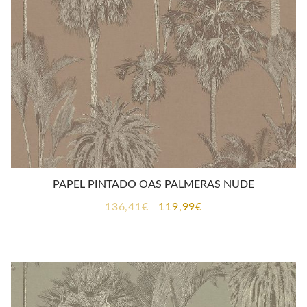
PAPEL PINTADO OAS PALMERAS NUDE
El
El
136,41
€
119,99
€
precio
precio
original
actual
era:
es:
136,41€.
119,99€.