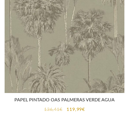
PAPEL PINTADO OAS PALMERAS VERDE AGUA
El
El
136,41
€
119,99
€
precio
precio
original
actual