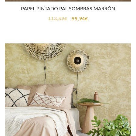
PAPEL PINTADO PAL SOMBRAS MARRÓN
El
El
113,59
€
99,94
€
precio
precio
original
actual
era:
es:
113,59€.
99,94€.