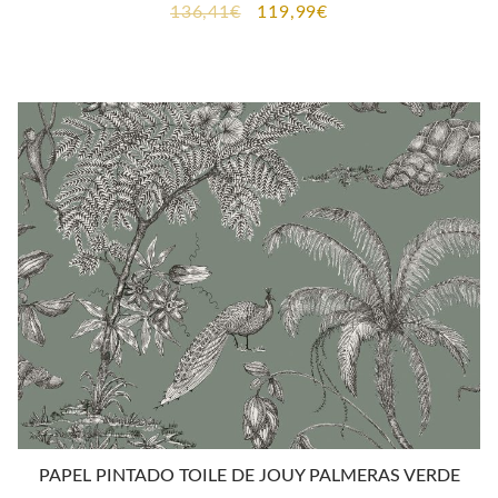
El
El
136,41
€
119,99
€
precio
precio
original
actual
era:
es:
136,41€.
119,99€.
PAPEL PINTADO TOILE DE JOUY PALMERAS VERDE