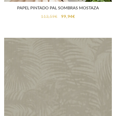
PAPEL PINTADO PAL SOMBRAS MOSTAZA
El
El
113,59
€
99,94
€
precio
precio
original
actual
era:
es:
113,59€.
99,94€.