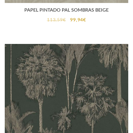
PAPEL PINTADO PAL SOMBRAS BEIGE
El
El
113,59
€
99,94
€
precio
precio
original
actual
era:
es:
113,59€.
99,94€.