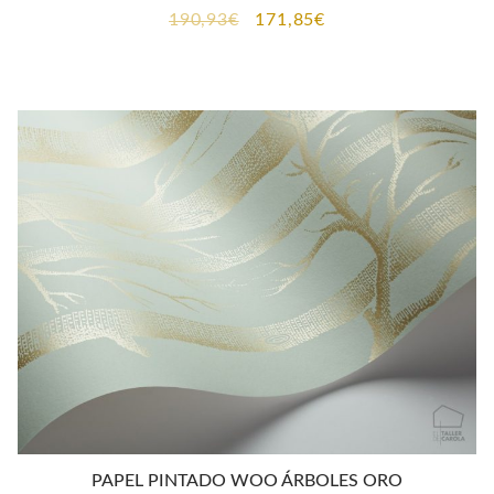
El
El
190,93
€
171,85
€
precio
precio
original
actual
era:
es:
190,93€.
171,85€.
PAPEL PINTADO WOO ÁRBOLES ORO