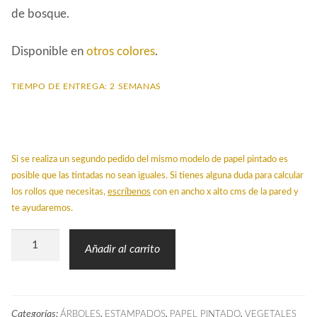
de bosque.
Disponible en
otros colores
.
TIEMPO DE ENTREGA: 2 SEMANAS
Si se realiza un segundo pedido del mismo modelo de papel pintado es
posible que las tintadas no sean iguales. Si tienes alguna duda para calcular
los rollos que necesitas,
escríbenos
con en ancho x alto cms de la pared y
te ayudaremos.
Papel
Añadir al carrito
Pintado
RAP
Árboles
Categorías:
,
,
,
ÁRBOLES
ESTAMPADOS
PAPEL PINTADO
VEGETALES