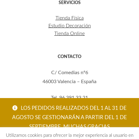
SERVICIOS
Tienda Física
Estudio Decoración
Tienda Online
CONTACTO
C/ Comedias nº6
46003 Valencia – España
Tel. 96 391 33 21
Mov. 620 123 461
LOS PEDIDOS REALIZADOS DEL 1 AL 31 DE
carola@eltallerdecarola.com
AGOSTO SE GESTIONARÁN A PARTIR DEL 1 DE
SEPTIEMBRE. MUCHAS GRACIAS
© El Taller de Carola 2026
Utilizamos cookies para ofrecer la mejor experiencia al usuario en
ACEPTAR