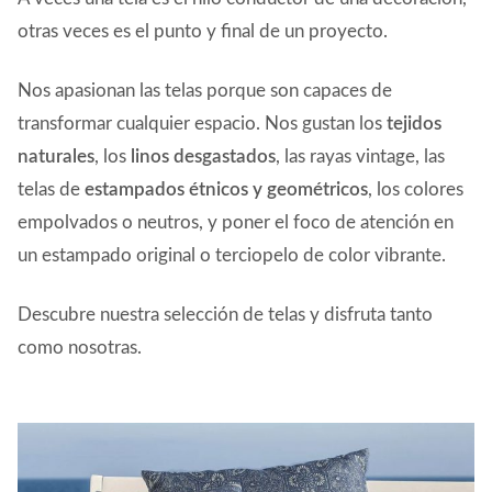
PAPEL PINTADO
otras veces es el punto y final de un proyecto.
ALFOMBRAS
Nos apasionan las telas porque son capaces de
transformar cualquier espacio. Nos gustan los
tejidos
DECORACIÓN Y COMPLEMENTOS
naturales
, los
linos desgastados
, las rayas vintage, las
telas de
estampados étnicos y geométricos
, los colores
PROYECTOS
empolvados o neutros, y poner el foco de atención en
un estampado original o terciopelo de color vibrante.
QUÉ HACEMOS
Descubre nuestra selección de telas y disfruta tanto
QUIÉNES SOMOS
como nosotras.
CONTACTO