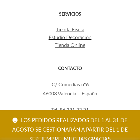
SERVICIOS
Tienda Física
Estudio Decoración
Tienda Online
CONTACTO
C/ Comedias nº6
46003 Valencia – España
Tel. 96 391 33 21
Mov. 620 123 461
LOS PEDIDOS REALIZADOS DEL 1 AL 31 DE
carola@eltallerdecarola.com
AGOSTO SE GESTIONARÁN A PARTIR DEL 1 DE
SEPTIEMBRE. MUCHAS GRACIAS