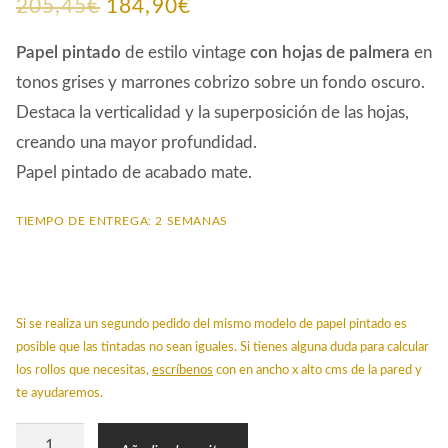
El
El
205,45
€
184,90
€
precio
precio
Papel pintado
de estilo vintage
con hojas de
palmera
en
original
actual
tonos grises y marrones cobrizo sobre un fondo oscuro.
Destaca la verticalidad y la superposición de las hojas,
era:
es:
creando una mayor profundidad.
205,45€.
184,90€.
Papel pintado de acabado mate.
TIEMPO DE ENTREGA: 2 SEMANAS
Si se realiza un segundo pedido del mismo modelo de papel pintado es
posible que las tintadas no sean iguales. Si tienes alguna duda para calcular
los rollos que necesitas,
escríbenos
con en ancho x alto cms de la pared y
te ayudaremos.
Papel