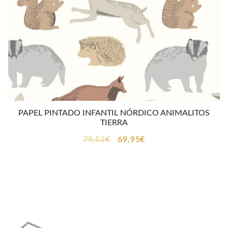
PAPEL PINTADO INFANTIL NÓRDICO ANIMALITOS
TIERRA
El
El
79,52
€
69,95
€
precio
precio
original
actual
era:
es:
79,52€.
69,95€.