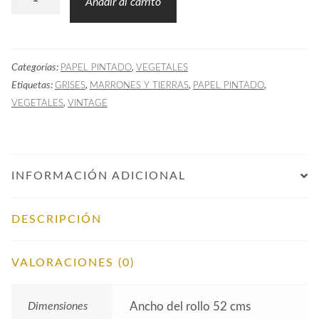
Añadir al carrito
Pintado
Hojas
Palmera
Categorías:
,
PAPEL PINTADO
VEGETALES
Marrón
Etiquetas:
,
,
,
GRISES
MARRONES Y TIERRAS
PAPEL PINTADO
cantidad
,
VEGETALES
VINTAGE
INFORMACIÓN ADICIONAL
DESCRIPCIÓN
VALORACIONES (0)
Dimensiones
Ancho del rollo 52 cms