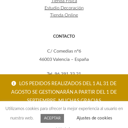
Tienda Física
Estudio Decoración
Tienda Online
CONTACTO
C/ Comedias nº6
46003 Valencia – España
Tel. 96 391 33 21
Mov. 620 123 461
LOS PEDIDOS REALIZADOS DEL 1 AL 31 DE
carola@eltallerdecarola.com
AGOSTO SE GESTIONARÁN A PARTIR DEL 1 DE
SEPTIEMBRE. MUCHAS GRACIAS
© El Taller de Carola 2026
Utilizamos cookies para ofrecer la mejor experiencia al usuario en
ACEPTAR
nuestra web.
Ajustes de cookies
ACEPTAR
0