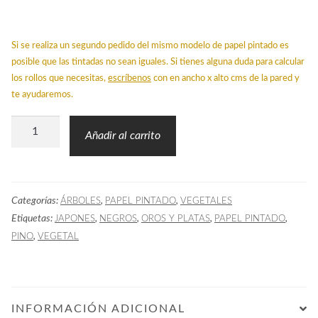
Si se realiza un segundo pedido del mismo modelo de papel pintado es
posible que las tintadas no sean iguales. Si tienes alguna duda para calcular
los rollos que necesitas,
escríbenos
con en ancho x alto cms de la pared y
te ayudaremos.
Papel
Añadir al carrito
Pintado
PINO
Oro
Categorías:
,
,
ÁRBOLES
PAPEL PINTADO
VEGETALES
cantidad
Etiquetas:
,
,
,
,
JAPONES
NEGROS
OROS Y PLATAS
PAPEL PINTADO
,
PINO
VEGETAL
INFORMACIÓN ADICIONAL