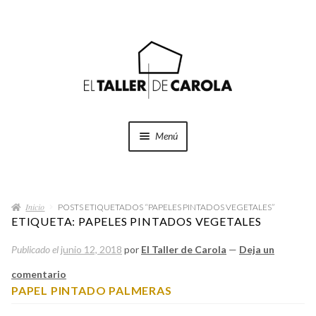
Ir
Ir
a
al
la
contenido
navegación
Menú
SHOP
Expand
el
Inicio
menú
POSTS ETIQUETADOS “PAPELES PINTADOS VEGETALES”
PROYECTOS
ETIQUETA:
PAPELES PINTADOS VEGETALES
hijo
Publicado el
junio 12, 2018
por
El Taller de Carola
—
Deja un
QUÉ HACEMOS
comentario
QUIÉNES SOMOS
PAPEL PINTADO PALMERAS