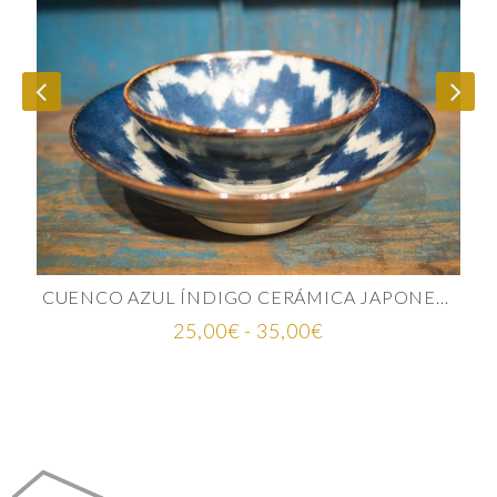
CUENCO AZUL ÍNDIGO CERÁMICA JAPONESA
Rango
25,00
€
-
35,00
€
de
precios:
desde
25,00€
hasta