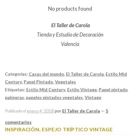
No products found
El Taller de Carola
Tienda y Estudio de Decoración
Valencia
Categorías:
Casas del mundo
,
El Taller de Carola
,
Estilo Mid
Century
,
Papel Pintado
,
Vegetales
Etiquetas:
Estilo Mid Century
,
Estilo Vintage
,
Papel pintado
palmeras
,
papeles pintados vegetales
,
Vintage
Publicado el
enero 4, 2018
por
El Taller de Carola
—
5
comentarios
INSPIRACIÓN, ESPEJO TRÍPTICO VINTAGE