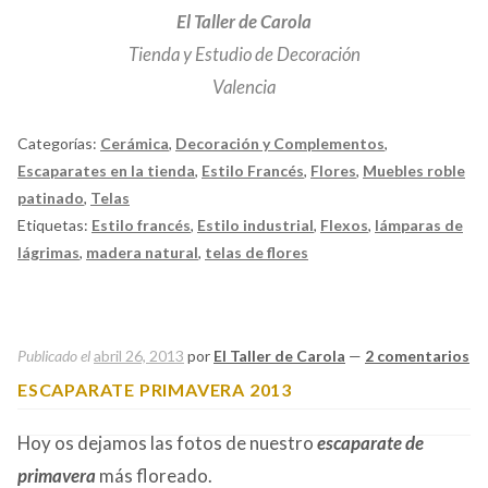
El Taller de Carola
Tienda y Estudio de Decoración
Valencia
Categorías:
Cerámica
,
Decoración y Complementos
,
Escaparates en la tienda
,
Estilo Francés
,
Flores
,
Muebles roble
patinado
,
Telas
Etiquetas:
Estilo francés
,
Estilo industrial
,
Flexos
,
lámparas de
lágrimas
,
madera natural
,
telas de flores
Publicado el
abril 26, 2013
por
El Taller de Carola
—
2 comentarios
ESCAPARATE PRIMAVERA 2013
Hoy os dejamos las fotos de nuestro
escaparate de
primavera
más floreado.