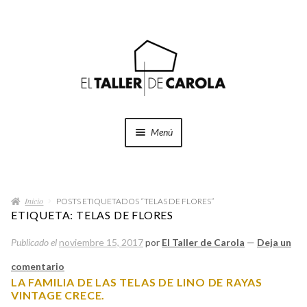
Ir
Ir
a
al
la
contenido
navegación
Menú
SHOP
Expand
el
Inicio
menú
POSTS ETIQUETADOS “TELAS DE FLORES”
PROYECTOS
ETIQUETA:
TELAS DE FLORES
hijo
Publicado el
noviembre 15, 2017
por
El Taller de Carola
—
Deja un
QUÉ HACEMOS
comentario
QUIÉNES SOMOS
LA FAMILIA DE LAS TELAS DE LINO DE RAYAS
VINTAGE CRECE.