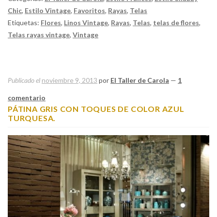
Chic
,
Estilo Vintage
,
Favoritos
,
Rayas
,
Telas
Etiquetas:
Flores
,
Linos Vintage
,
Rayas
,
Telas
,
telas de flores
,
Telas rayas vintage
,
Vintage
Publicado el
noviembre 9, 2013
por
El Taller de Carola
—
1
comentario
PÁTINA GRIS CON TOQUES DE COLOR AZUL
TURQUESA.