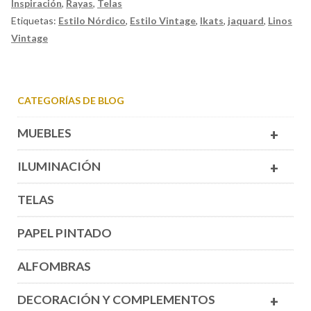
Inspiración
,
Rayas
,
Telas
Etiquetas:
Estilo Nórdico
,
Estilo Vintage
,
Ikats
,
jaquard
,
Linos
Vintage
CATEGORÍAS DE BLOG
MUEBLES
+
ILUMINACIÓN
+
TELAS
PAPEL PINTADO
ALFOMBRAS
DECORACIÓN Y COMPLEMENTOS
+