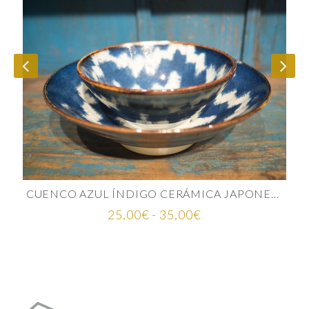
CUENCO AZUL ÍNDIGO CERÁMICA JAPONESA
Rango
25,00
€
-
35,00
€
de
precios:
desde
25,00€