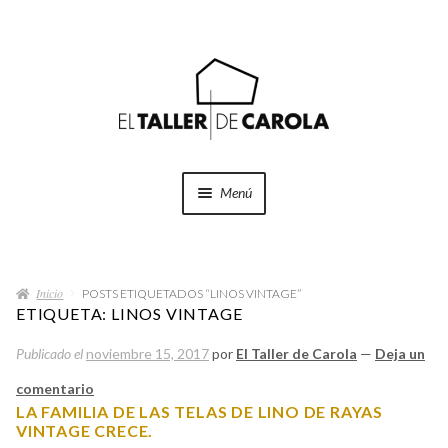
Ir
Ir
a
al
la
contenido
navegación
Menú
SHOP
Expand
el
Inicio
menú
POSTS ETIQUETADOS “LINOS VINTAGE”
PROYECTOS
ETIQUETA:
LINOS VINTAGE
hijo
Publicado el
noviembre 15, 2017
por
El Taller de Carola
—
Deja un
QUÉ HACEMOS
comentario
QUIÉNES SOMOS
LA FAMILIA DE LAS TELAS DE LINO DE RAYAS
VINTAGE CRECE.