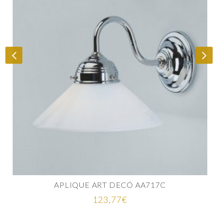
APLIQUE ART DECÓ AA717C
123,77
€