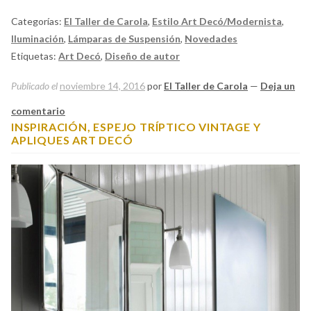
Categorías:
El Taller de Carola
,
Estilo Art Decó/Modernista
,
Iluminación
,
Lámparas de Suspensión
,
Novedades
Etiquetas:
Art Decó
,
Diseño de autor
Publicado el
noviembre 14, 2016
por
El Taller de Carola
—
Deja un
comentario
INSPIRACIÓN, ESPEJO TRÍPTICO VINTAGE Y
APLIQUES ART DECÓ