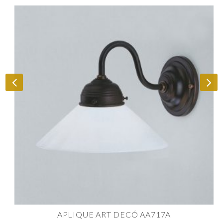
APLIQUE ART DECÓ AA717A