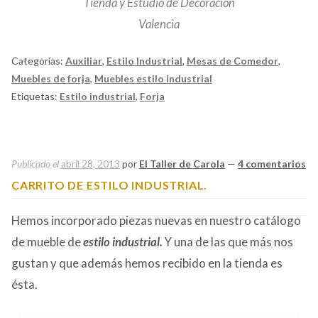
Tienda y Estudio de Decoración
Valencia
Categorías:
Auxiliar
,
Estilo Industrial
,
Mesas de Comedor
,
Muebles de forja
,
Muebles estilo industrial
Etiquetas:
Estilo industrial
,
Forja
Publicado el
abril 28, 2013
por
El Taller de Carola
—
4 comentarios
CARRITO DE ESTILO INDUSTRIAL.
Hemos incorporado piezas nuevas en nuestro catálogo
de mueble de
estilo industrial.
Y una de las que más nos
gustan y que además hemos recibido en la tienda es
ésta.