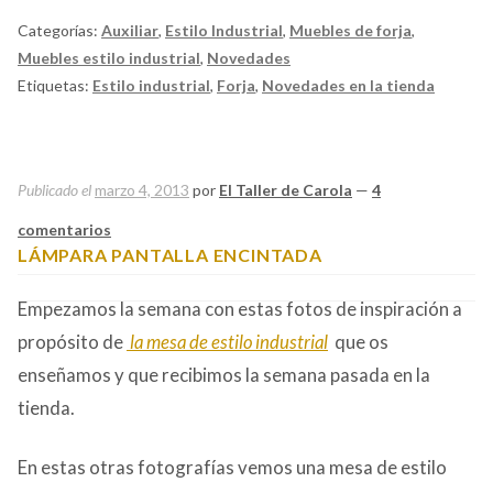
Categorías:
Auxiliar
,
Estilo Industrial
,
Muebles de forja
,
Muebles estilo industrial
,
Novedades
Etiquetas:
Estilo industrial
,
Forja
,
Novedades en la tienda
Publicado el
marzo 4, 2013
por
El Taller de Carola
—
4
comentarios
LÁMPARA PANTALLA ENCINTADA
Empezamos la semana con estas fotos de inspiración a
propósito de
la mesa de estilo industrial
que os
enseñamos y que recibimos la semana pasada en la
tienda.
En estas otras fotografías vemos una mesa de estilo