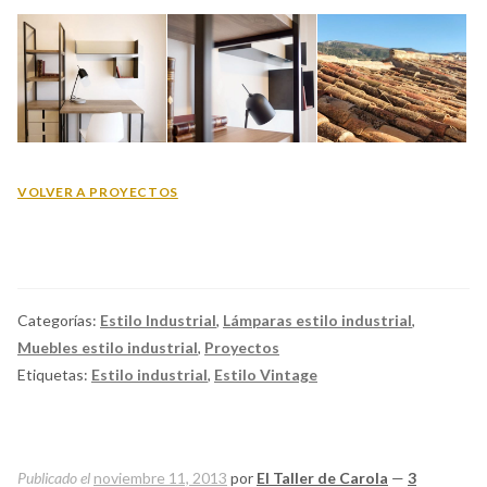
VOLVER A PROYECTOS
Categorías:
Estilo Industrial
,
Lámparas estilo industrial
,
Muebles estilo industrial
,
Proyectos
Etiquetas:
Estilo industrial
,
Estilo Vintage
Publicado el
noviembre 11, 2013
por
El Taller de Carola
—
3