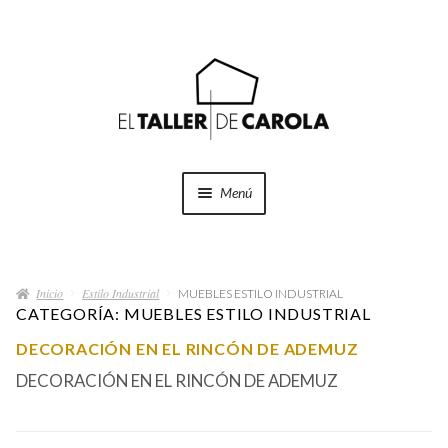
Ir
Ir
a
al
la
contenido
navegación
Menú
SHOP
Expand
el
Inicio
Estilo Industrial
menú
MUEBLES ESTILO INDUSTRIAL
PROYECTOS
CATEGORÍA:
MUEBLES ESTILO INDUSTRIAL
hijo
DECORACIÓN EN EL RINCÓN DE ADEMUZ
QUÉ HACEMOS
DECORACIÓN EN EL RINCÓN DE ADEMUZ
QUIÉNES SOMOS