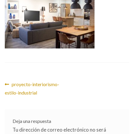
CONTACTO
Navegación
Anterior:
proyecto-interiorismo-
estilo-industrial
de
entradas
Deja una respuesta
Tu dirección de correo electrónico no será