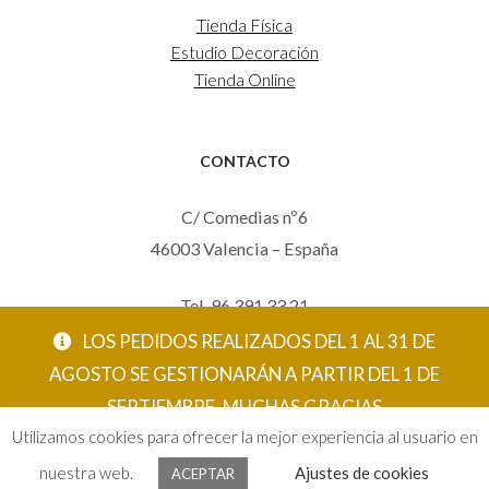
Tienda Física
Estudio Decoración
Tienda Online
CONTACTO
C/ Comedias nº6
46003 Valencia – España
Tel. 96 391 33 21
Mov. 620 123 461
LOS PEDIDOS REALIZADOS DEL 1 AL 31 DE
carola@eltallerdecarola.com
AGOSTO SE GESTIONARÁN A PARTIR DEL 1 DE
SEPTIEMBRE. MUCHAS GRACIAS
© El Taller de Carola 2026
Utilizamos cookies para ofrecer la mejor experiencia al usuario en
ACEPTAR
nuestra web.
Ajustes de cookies
ACEPTAR