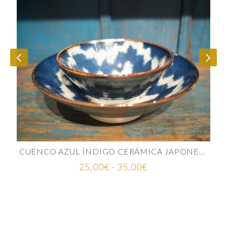
CUENCO AZUL ÍNDIGO CERÁMICA JAPONESA
Rango
25,00
€
-
35,00
€
de
precios:
desde
25,00€