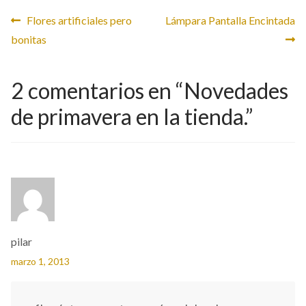
Navegación
Anterior:
Siguiente:
Flores artificiales pero
Lámpara Pantalla Encintada
bonitas
de
entradas
2 comentarios en “
Novedades
de primavera en la tienda.
”
pilar
marzo 1, 2013