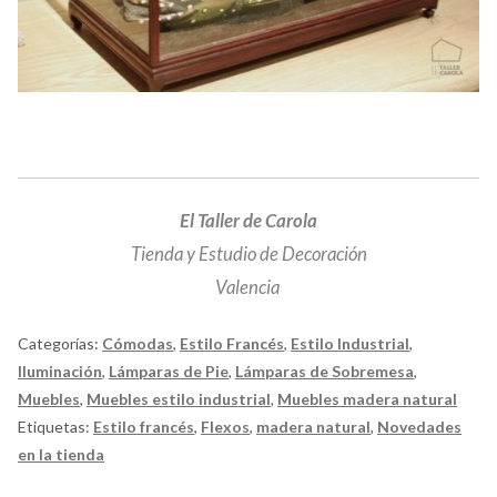
El Taller de Carola
Tienda y Estudio de Decoración
Valencia
Categorías:
Cómodas
,
Estilo Francés
,
Estilo Industrial
,
Iluminación
,
Lámparas de Pie
,
Lámparas de Sobremesa
,
Muebles
,
Muebles estilo industrial
,
Muebles madera natural
Etiquetas:
Estilo francés
,
Flexos
,
madera natural
,
Novedades
en la tienda