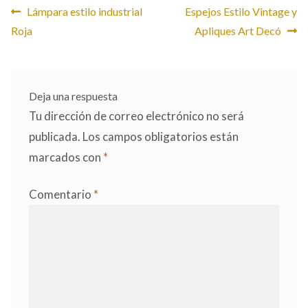
Navegación
Anterior:
Siguiente:
Lámpara estilo industrial
Espejos Estilo Vintage y
Roja
Apliques Art Decó
de
entradas
Deja una respuesta
Tu dirección de correo electrónico no será
publicada.
Los campos obligatorios están
marcados con
*
Comentario
*