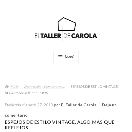
Ir
Ir
a
al
la
contenido
navegación
Menú
SHOP
Expand
el
Inicio
Decoración y Complementos
menú
ESPEJOS DE ESTILO VINTAGE,
PROYECTOS
ALGO MÁS QUE REFLEJOS
hijo
QUÉ HACEMOS
Publicado el
enero 27, 2013
por
El Taller de Carola
—
Deja un
comentario
QUIÉNES SOMOS
ESPEJOS DE ESTILO VINTAGE, ALGO MÁS QUE
REFLEJOS