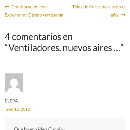
Navegación
Anterior:
Siguiente:
Colaboración con
Telas de flores para todo el
Expormim : Diseño+artesanía
año.
de
entradas
4 comentarios en
“
Ventiladores, nuevos aires …
”
ELEPA
junio 12, 2012
¡Que buena idea Carola ¡