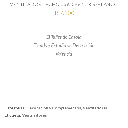
VENTILADOR TECHO 03950987 GRIS/BLANCO
157,30
€
El Taller de Carola
Tienda y Estudio de Decoración
Valencia
El Taller de Carola, tienda de decoración en Valencia, muebles, antigüedades, iluminación,
telas y papel pintado.
Categorías:
Decoración y Complementos
,
Ventiladores
Etiqueta:
Ventiladores