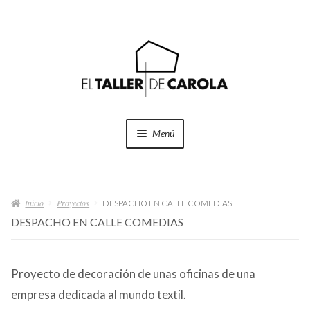
Ir
Ir
a
al
la
contenido
navegación
Menú
SHOP
Expand
el
Inicio
Proyectos
menú
DESPACHO EN CALLE COMEDIAS
PROYECTOS
hijo
DESPACHO EN CALLE COMEDIAS
QUÉ HACEMOS
Proyecto de decoración de unas oficinas de una
QUIÉNES SOMOS
empresa dedicada al mundo textil.