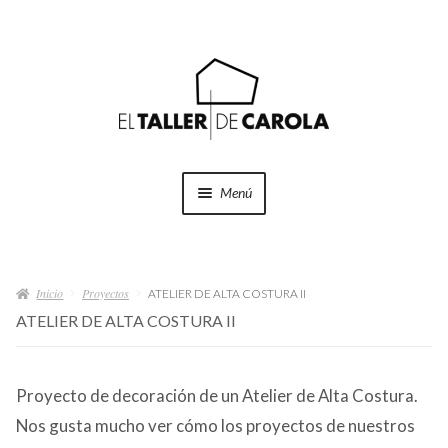
Ir
Ir
a
al
la
contenido
navegación
Menú
SHOP
Expand
el
Inicio
Proyectos
menú
ATELIER DE ALTA COSTURA II
PROYECTOS
hijo
ATELIER DE ALTA COSTURA II
QUÉ HACEMOS
Proyecto de decoración de un Atelier de Alta Costura.
QUIÉNES SOMOS
Nos gusta mucho ver cómo los proyectos de nuestros