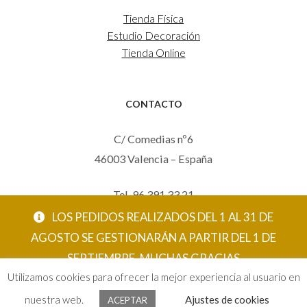
Tienda Física
Estudio Decoración
Tienda Online
CONTACTO
C/ Comedias nº6
46003 Valencia – España
Tel. 96 391 33 21
Mov. 620 123 461
LOS PEDIDOS REALIZADOS DEL 1 AL 31 DE
carola@eltallerdecarola.com
AGOSTO SE GESTIONARÁN A PARTIR DEL 1 DE
SEPTIEMBRE. MUCHAS GRACIAS
© El Taller de Carola 2026
Utilizamos cookies para ofrecer la mejor experiencia al usuario en
ACEPTAR
nuestra web.
Ajustes de cookies
ACEPTAR