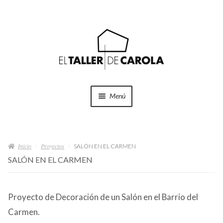
Ir
Ir
a
al
la
contenido
navegación
Menú
SHOP
Expand
el
Inicio
Proyectos
menú
SALÓN EN EL CARMEN
PROYECTOS
hijo
SALÓN EN EL CARMEN
QUÉ HACEMOS
Proyecto de Decoración de un Salón en el Barrio del
QUIÉNES SOMOS
Carmen.