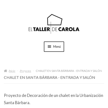
Ir
Ir
a
al
la
contenido
navegación
Menú
SHOP
Expand
el
Inicio
Proyectos
menú
CHALET EN SANTA BÁRBARA – ENTRADA Y SALÓN
PROYECTOS
hijo
CHALET EN SANTA BÁRBARA - ENTRADA Y SALÓN
QUÉ HACEMOS
Proyecto de Decoración de un chalet en la Urbanización
QUIÉNES SOMOS
Santa Bárbara.