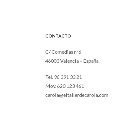
prec
des
25,
has
CONTACTO
35,
C/ Comedias nº6
46003 Valencia – España
Tel. 96 391 33 21
Mov. 620 123 461
carola@eltallerdecarola.com