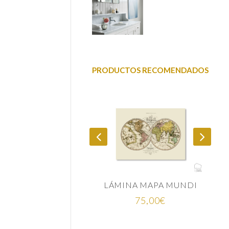
PRODUCTOS RECOMENDADOS
LÁMINA MAPA MUNDI
CUENCO AZUL ÍNDIGO CERÁMICA JAPONESA
Ran
75,00
€
25,00
€
-
35,00
€
de