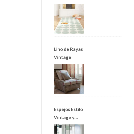
Alfombras
Nórdicas
Lino de Rayas
Vintage
Espejos Estilo
Vintage y
Apliques Art
Decó