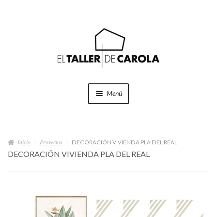
Ir
Ir
a
al
la
contenido
navegación
Menú
SHOP
Expand
el
Inicio
Proyectos
menú
DECORACIÓN VIVIENDA PLA DEL REAL
PROYECTOS
DECORACIÓN VIVIENDA PLA DEL REAL
hijo
QUÉ HACEMOS
QUIÉNES SOMOS