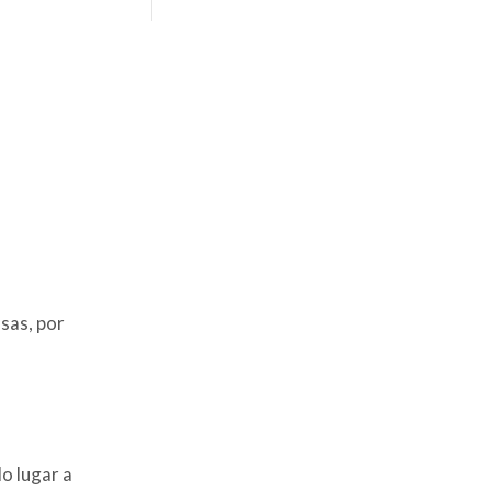
precios:
desde
25,00€
hasta
35,00€
osas, por
do lugar a