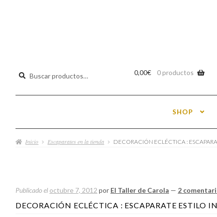
Buscar
0,00
€
0 productos
por:
SHOP
Inicio
Escaparates en la tienda
DECORACIÓN ECLÉCTICA : ESCAPARAT
Publicado el
octubre 7, 2012
por
El Taller de Carola
—
2 comentar
DECORACIÓN ECLÉCTICA : ESCAPARATE ESTILO I