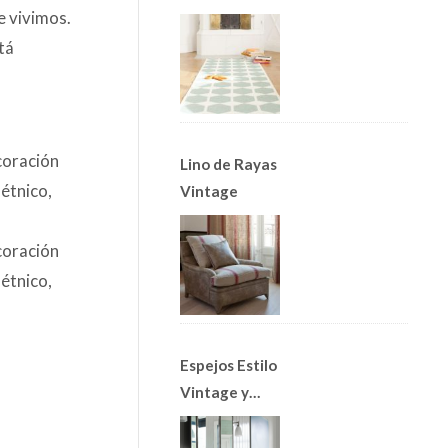
e vivimos.
Alfombras
Nórdicas
tá
coración
Lino de Rayas
étnico,
Vintage
coración
étnico,
Espejos Estilo
Vintage y
Apliques Art
Decó