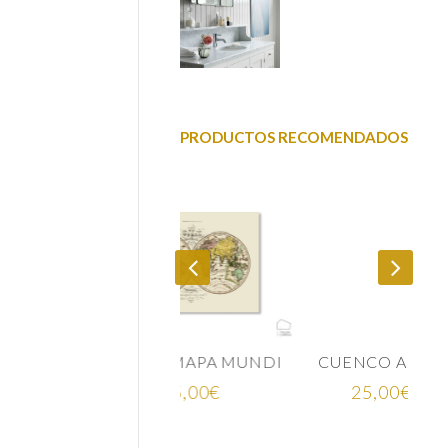
PRODUCTOS RECOMENDADOS
MINA MAPA MUNDI
CUENCO AZUL ÍNDIGO CERÁMICA JAPONESA
Rango
75,00
€
25,00
€
-
35,00
€
de