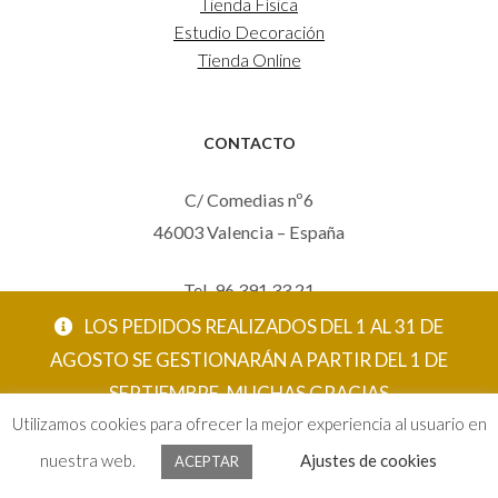
Tienda Física
Estudio Decoración
Tienda Online
CONTACTO
C/ Comedias nº6
46003 Valencia – España
Tel. 96 391 33 21
Mov. 620 123 461
LOS PEDIDOS REALIZADOS DEL 1 AL 31 DE
carola@eltallerdecarola.com
AGOSTO SE GESTIONARÁN A PARTIR DEL 1 DE
SEPTIEMBRE. MUCHAS GRACIAS
© El Taller de Carola 2026
Utilizamos cookies para ofrecer la mejor experiencia al usuario en
ACEPTAR
nuestra web.
Ajustes de cookies
ACEPTAR
0