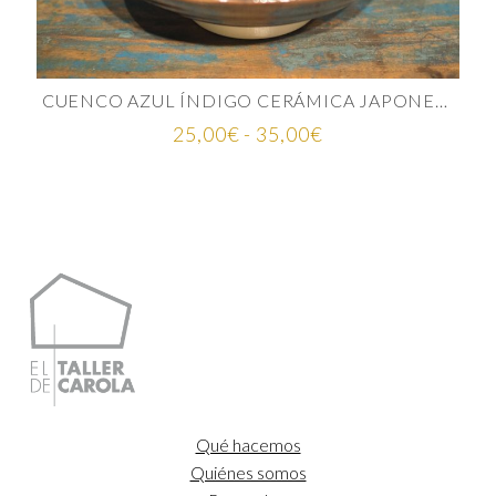
CUENCO AZUL ÍNDIGO CERÁMICA JAPONESA
Rango
25,00
€
-
35,00
€
de
precios:
desde
25,00€
hasta
35,00€
Qué hacemos
Quiénes somos