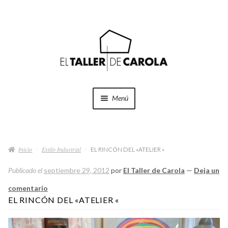
Ir
Ir
a
al
la
contenido
navegación
Menú
SHOP
Expand
el
Inicio
Estilo Industrial
menú
EL RINCÓN DEL «ATELIER «
PROYECTOS
hijo
Publicado el
septiembre 29, 2012
por
El Taller de Carola
—
Deja un
QUÉ HACEMOS
comentario
EL RINCÓN DEL «ATELIER «
QUIÉNES SOMOS