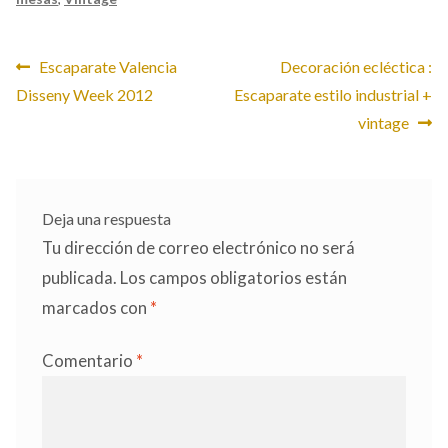
Navegación
Anterior:
Siguiente:
Escaparate Valencia
Decoración ecléctica :
Disseny Week 2012
Escaparate estilo industrial +
de
vintage
entradas
Deja una respuesta
Tu dirección de correo electrónico no será
publicada.
Los campos obligatorios están
marcados con
*
Comentario
*