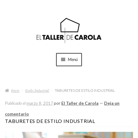
Ir
Ir
a
al
la
contenido
navegación
Menú
SHOP
Expand
el
Inicio
Estilo Industrial
menú
TABURETES DE ESTILO INDUSTRIAL
PROYECTOS
hijo
Publicado el
marzo 8, 2017
por
El Taller de Carola
—
Deja un
QUÉ HACEMOS
comentario
TABURETES DE ESTILO INDUSTRIAL
QUIÉNES SOMOS