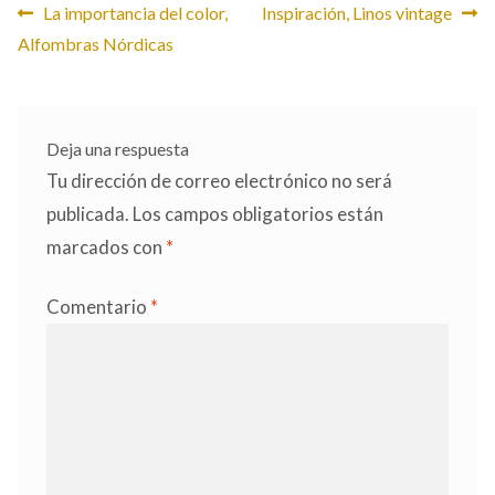
Navegación
Anterior:
Siguiente:
La importancia del color,
Inspiración, Linos vintage
Alfombras Nórdicas
de
entradas
Deja una respuesta
Tu dirección de correo electrónico no será
publicada.
Los campos obligatorios están
marcados con
*
Comentario
*