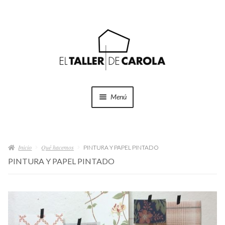
Ir
Ir
a
al
la
contenido
navegación
Menú
SHOP
Expand
el
Inicio
Qué hacemos
menú
PINTURA Y PAPEL PINTADO
PROYECTOS
hijo
PINTURA Y PAPEL PINTADO
QUÉ HACEMOS
QUIÉNES SOMOS