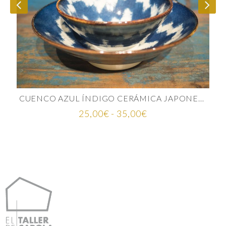
CUENCO AZUL ÍNDIGO CERÁMICA JAPONESA
Rango
25,00
€
-
35,00
€
de
precios:
desde
25,00€
hasta
35,00€