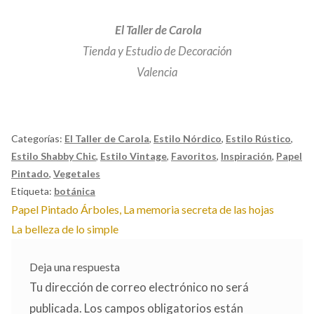
El Taller de Carola
Tienda y Estudio de Decoración
Valencia
Categorías:
El Taller de Carola
,
Estilo Nórdico
,
Estilo Rústico
,
Estilo Shabby Chic
,
Estilo Vintage
,
Favoritos
,
Inspiración
,
Papel
Pintado
,
Vegetales
Etiqueta:
botánica
Navegación
Anterior:
Papel Pintado Árboles, La memoria secreta de las hojas
Siguiente:
La belleza de lo simple
de
entradas
Deja una respuesta
Tu dirección de correo electrónico no será
publicada.
Los campos obligatorios están