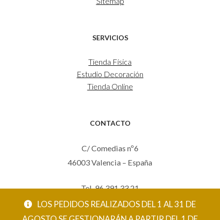
Sitemap
SERVICIOS
Tienda Física
Estudio Decoración
Tienda Online
CONTACTO
C/ Comedias nº6
46003 Valencia – España
Tel. 96 391 33 21
Mov. 620 123 461
LOS PEDIDOS REALIZADOS DEL 1 AL 31 DE
carola@eltallerdecarola.com
AGOSTO SE GESTIONARÁN A PARTIR DEL 1 DE