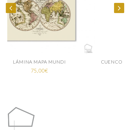
CUENCO AZUL ÍNDIGO CERÁMICA JAPONESA
Rango
25,00
€
-
35,00
€
de
precios:
desde
25,00€
hasta
35,00€