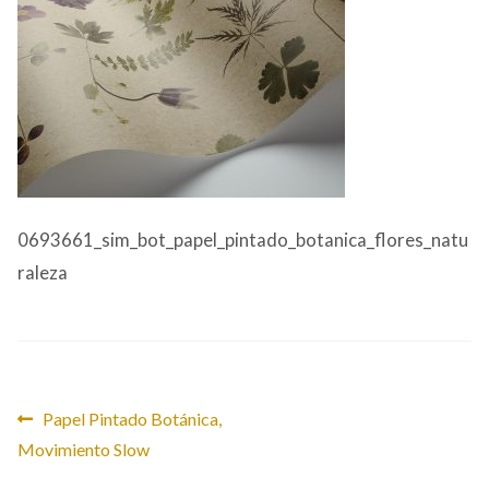
CONTACTO
0693661_sim_bot_papel_pintado_botanica_flores_natu
raleza
Navegación
Anterior:
Papel Pintado Botánica,
Movimiento Slow
de