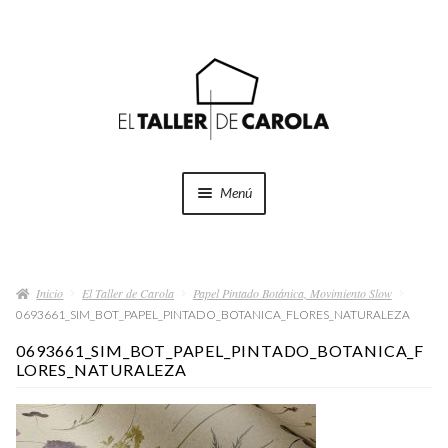
Ir
Ir
a
al
la
contenido
navegación
Menú
SHOP
Expand
el
Inicio
El Taller de Carola
Papel Pintado Botánica, Movimiento Slow
menú
PROYECTOS
0693661_SIM_BOT_PAPEL_PINTADO_BOTANICA_FLORES_NATURALEZA
hijo
0693661_SIM_BOT_PAPEL_PINTADO_BOTANICA_F
QUÉ HACEMOS
LORES_NATURALEZA
QUIÉNES SOMOS