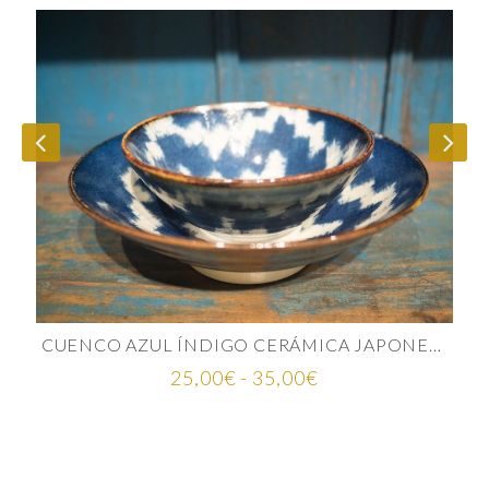
CUENCO AZUL ÍNDIGO CERÁMICA JAPONESA
Rango
25,00
€
-
35,00
€
de
precios:
desde