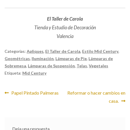
El Taller de Carola
Tienda y Estudio de Decoración
Valencia
Categorías:
Apliques
,
El Taller de Carola
,
Estilo Mid Century
,
Geométricas
,
Iluminación
,
Lámparas de Pie
,
Lámparas de
Sobremesa
,
Lámparas de Suspensión
,
Telas
,
Vegetales
Etiqueta:
Mid Century
Navegación
Anterior:
Siguiente:
Papel Pintado Palmeras
Reformar o hacer cambios en
casa.
de
entradas
Deja una respuesta