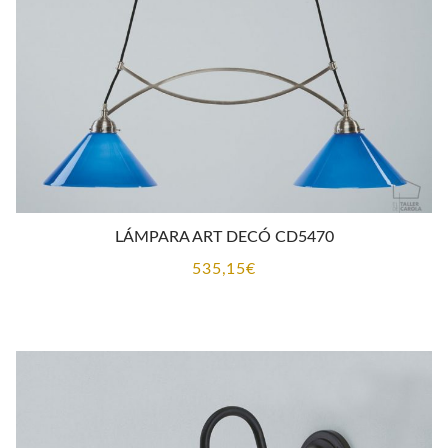
LÁMPARA ART DECÓ CD5470
535,15
€