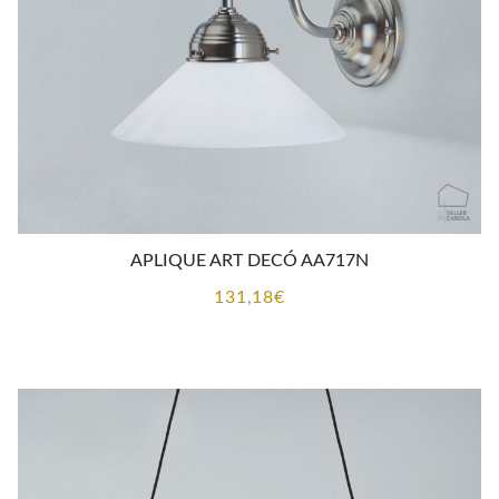
APLIQUE ART DECÓ AA717N
131,18
€