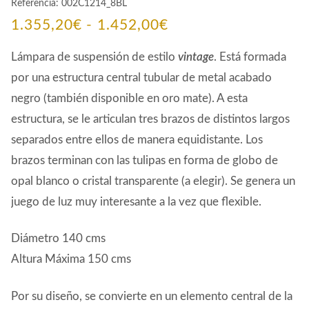
Referencia:
002C1214_8BL
Rango
1.355,20
€
-
1.452,00
€
de
Lámpara de suspensión de estilo
vintage
. Está formada
precios:
por una estructura central tubular de metal acabado
negro (también disponible en oro mate). A esta
desde
estructura, se le articulan tres brazos de distintos largos
1.355,20€
separados entre ellos de manera equidistante. Los
hasta
brazos terminan con las tulipas en forma de globo de
1.452,00€
opal blanco o cristal transparente (a elegir). Se genera un
juego de luz muy interesante a la vez que flexible.
Diámetro 140 cms
Altura Máxima 150 cms
Por su diseño, se convierte en un elemento central de la