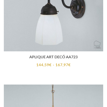
APLIQUE ART DECÓ AA723
Rango
144,59
€
-
167,97
€
de
precios:
desde
144,59€
hasta
167,97€