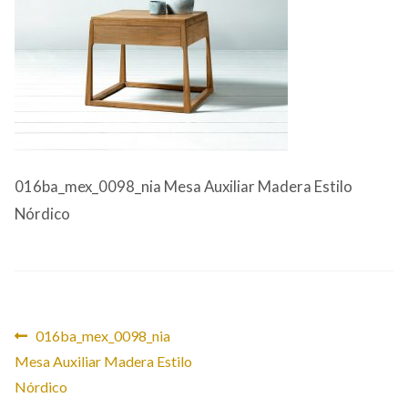
CONTACTO
016ba_mex_0098_nia Mesa Auxiliar Madera Estilo
Nórdico
Navegación
Anterior:
016ba_mex_0098_nia
Mesa Auxiliar Madera Estilo
de
Nórdico