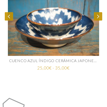
CUENCO AZUL ÍNDIGO CERÁMICA JAPONESA
Rango
25,00
€
-
35,00
€
de
precios:
desde
25,00€
hasta