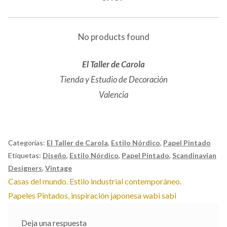
No products found
El Taller de Carola
Tienda y Estudio de Decoración
Valencia
Categorías:
El Taller de Carola
,
Estilo Nórdico
,
Papel Pintado
Etiquetas:
Diseño
,
Estilo Nórdico
,
Papel Pintado
,
Scandinavian
Designers
,
Vintage
Navegación
Anterior:
Casas del mundo. Estilo industrial contemporáneo.
Siguiente:
Papeles Pintados, inspiración japonesa wabi sabi
de
entradas
Deja una respuesta