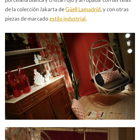
de la colección Jakarta de
Güell Lamadrid
, y con otras
piezas de marcado
estilo industrial
.