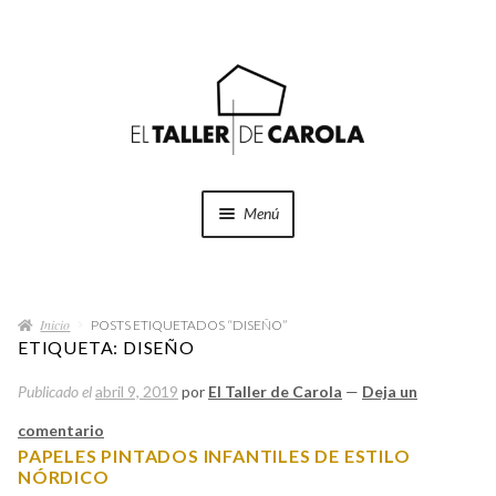
Ir
Ir
a
al
la
contenido
navegación
Menú
SHOP
Expand
el
Inicio
menú
POSTS ETIQUETADOS “DISEÑO”
PROYECTOS
ETIQUETA:
DISEÑO
hijo
Publicado el
abril 9, 2019
por
El Taller de Carola
—
Deja un
QUÉ HACEMOS
comentario
QUIÉNES SOMOS
PAPELES PINTADOS INFANTILES DE ESTILO
NÓRDICO