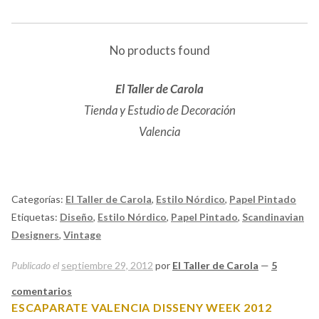
No products found
El Taller de Carola
Tienda y Estudio de Decoración
Valencia
Categorías:
El Taller de Carola
,
Estilo Nórdico
,
Papel Pintado
Etiquetas:
Diseño
,
Estilo Nórdico
,
Papel Pintado
,
Scandinavian
Designers
,
Vintage
Publicado el
septiembre 29, 2012
por
El Taller de Carola
—
5
comentarios
ESCAPARATE VALENCIA DISSENY WEEK 2012