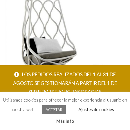
LOS PEDIDOS REALIZADOS DEL 1 AL 31 DE
AGOSTO SE GESTIONARÁN A PARTIR DEL 1 DE
Náutica Chair
SEPTIEMBRE. MUCHAS GRACIAS
Utilizamos cookies para ofrecer la mejor experiencia al usuario en
ACEPTAR
nuestra web.
Ajustes de cookies
ACEPTAR
0
Más info
Buscar
Una pieza producida por la firma
Expormim
y diseñada